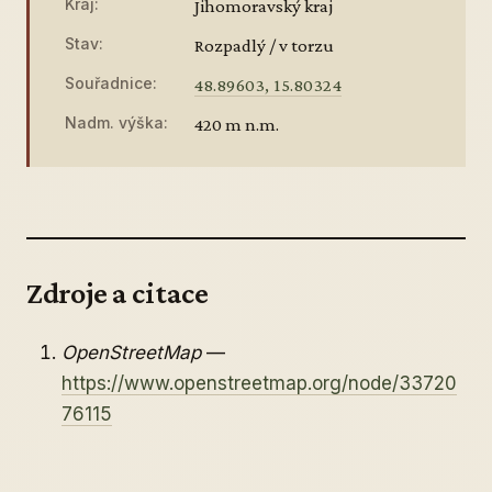
Kraj:
Jihomoravský kraj
Stav:
Rozpadlý / v torzu
Souřadnice:
48.89603, 15.80324
Nadm. výška:
420 m n.m.
Zdroje a citace
OpenStreetMap
—
https://www.openstreetmap.org/node/33720
76115