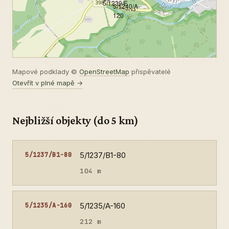
5/1239/E
5/1240/A-
120
Mapové podklady ©
OpenStreetMap
přispěvatelé
Otevřít v plné mapě →
Nejbližší objekty (do 5 km)
5/1237/B1-80
5/1237/B1-80
104 m
5/1235/A-160
5/1235/A-160
212 m