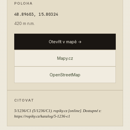
POLOHA
48.89603, 15.80324
420 m n.m.
Otevřít v mapě →
Mapy.cz
OpenStreetMap
CITOVAT
5/1236/C1
(5/1236/C1). ropiky.cz [online]. Dostupné z:
https://ropiky.cz/katalog/5-1236-c1