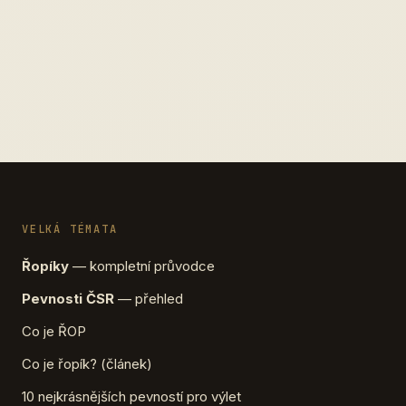
VELKÁ TÉMATA
Řopíky
— kompletní průvodce
Pevnosti ČSR
— přehled
Co je ŘOP
Co je řopík? (článek)
10 nejkrásnějších pevností pro výlet