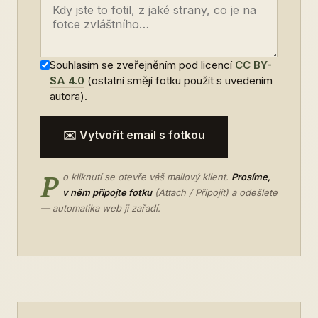
Souhlasím se zveřejněním pod licencí
CC BY-
SA 4.0
(ostatní smějí fotku použít s uvedením
autora).
✉️ Vytvořit email s fotkou
P
o kliknutí se otevře váš mailový klient.
Prosíme,
v něm připojte fotku
(Attach / Připojit) a odešlete
— automatika web ji zařadí.