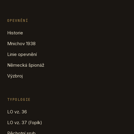
OPEVNĚNÍ
Historie
Mnichov 1938
Linie opevnění
Německá špionáž
Výzbroj
TYPOLOGIE
LO vz. 36
LO vz. 37 (řopík)
Pěchotní srub