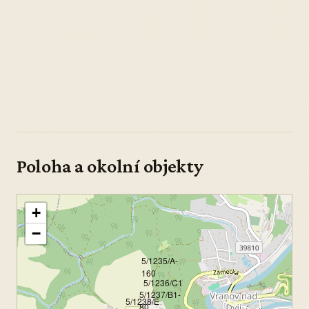
Poloha a okolní objekty
+
−
5/1235/A-
160
5/1236/C1
5/1237/B1-
5/1238/E
80