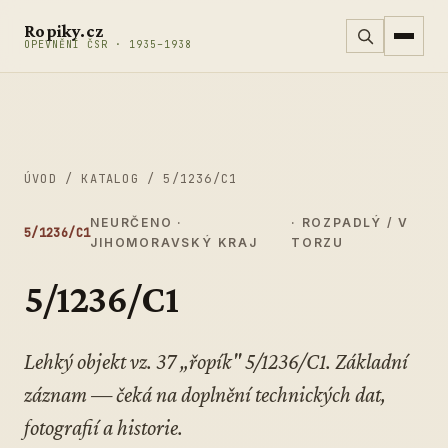
Přeskočit na obsah
Ropiky.cz
OPEVNĚNÍ ČSR · 1935–1938
ÚVOD
/
KATALOG
/
5/1236/C1
NEURČENO ·
· ROZPADLÝ / V
5/1236/C1
JIHOMORAVSKÝ KRAJ
TORZU
5/1236/C1
Lehký objekt vz. 37 „řopík" 5/1236/C1. Základní
záznam — čeká na doplnění technických dat,
fotografií a historie.