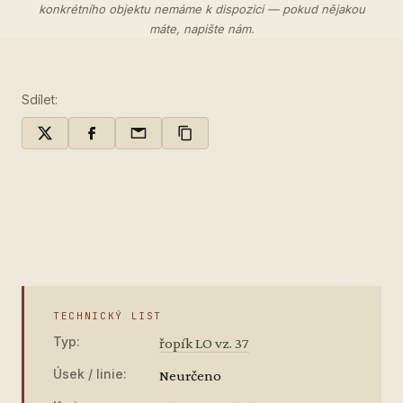
konkrétního objektu nemáme k dispozici — pokud nějakou
máte,
napište nám
.
Sdílet:
TECHNICKÝ LIST
Typ:
řopík LO vz. 37
Úsek / linie:
Neurčeno