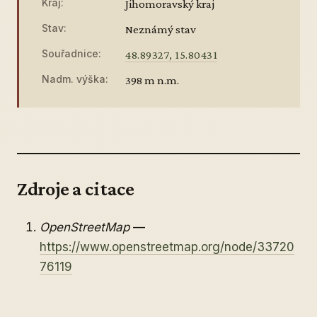
Kraj:
Jihomoravský kraj
Stav:
Neznámý stav
Souřadnice:
48.89327, 15.80431
Nadm. výška:
398 m n.m.
Zdroje a citace
OpenStreetMap
—
https://www.openstreetmap.org/node/33720
76119