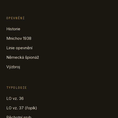
OPEVNĚNÍ
Historie
Mnichov 1938
Linie opevnění
Německá špionáž
Výzbroj
TYPOLOGIE
LO vz. 36
LO vz. 37 (řopík)
Pěchotní srub