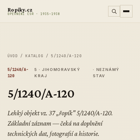
Přeskočit na obsah
Ropiky.cz
OPEVNĚNÍ ČSR · 1935–1938
ÚVOD
/
KATALOG
/
5/1240/A-120
5/1240/A-
5 · JIHOMORAVSKÝ
· NEZNÁMÝ
120
KRAJ
STAV
5/1240/A-120
Lehký objekt vz. 37 „řopík" 5/1240/A-120.
Základní záznam — čeká na doplnění
technických dat, fotografií a historie.