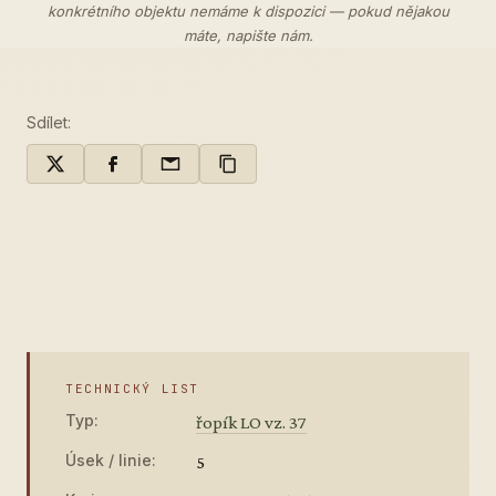
konkrétního objektu nemáme k dispozici — pokud nějakou
máte,
napište nám
.
Sdílet:
TECHNICKÝ LIST
Typ:
řopík LO vz. 37
Úsek / linie:
5