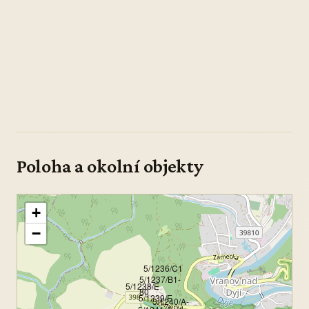
Poloha a okolní objekty
+
−
5/1236/C1
5/1237/B1-
5/1238/E
80
5/1239/E
5/1240/A-