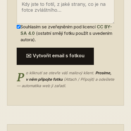
Souhlasím se zveřejněním pod licencí
CC BY-
SA 4.0
(ostatní smějí fotku použít s uvedením
autora).
✉️ Vytvořit email s fotkou
P
o kliknutí se otevře váš mailový klient.
Prosíme,
v něm připojte fotku
(Attach / Připojit) a odešlete
— automatika web ji zařadí.