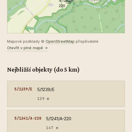
5/1241/A-
120
220
Mapové podklady ©
OpenStreetMap
přispěvatelé
Otevřít v plné mapě →
Nejbližší objekty (do 5 km)
5/1239/E
5/1239/E
129 m
5/1241/A-220
5/1241/A-220
147 m