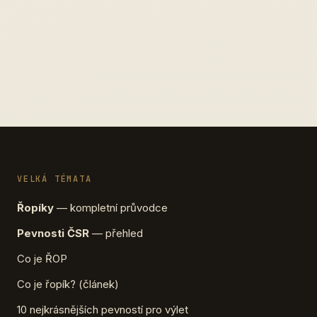
VELKÁ TÉMATA
Řopíky
— kompletní průvodce
Pevnosti ČSR
— přehled
Co je ŘOP
Co je řopík? (článek)
10 nejkrásnějších pevností pro výlet