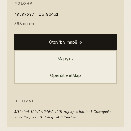
POLOHA
48.89327, 15.80431
398 m n.m.
Otevřít v mapě →
Mapy.cz
OpenStreetMap
CITOVAT
5/1240/A-120
(5/1240/A-120). ropiky.cz [online]. Dostupné z:
https://ropiky.cz/katalog/5-1240-a-120