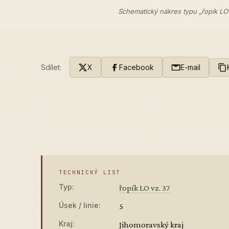
Schematický nákres typu „řopík LO
Sdílet:
X
Facebook
E-mail
TECHNICKÝ LIST
Typ:
řopík LO vz. 37
Úsek / linie:
5
Kraj:
Jihomoravský kraj