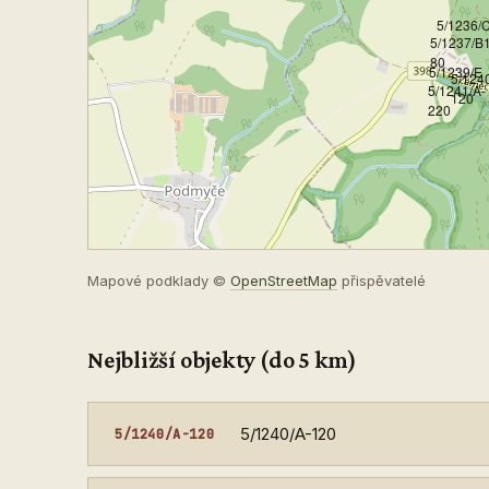
5/1236/
5/1237/B1
80
5/1239/E
5/124
5/1241/A-
120
220
Mapové podklady ©
OpenStreetMap
přispěvatelé
Nejbližší objekty (do 5 km)
5/1240/A-120
5/1240/A-120