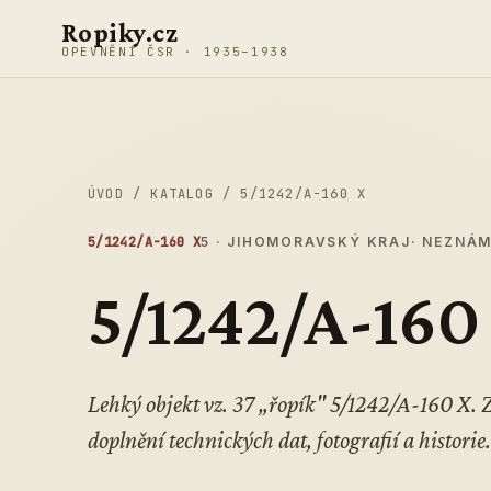
Přeskočit na obsah
Ropiky.cz
OPEVNĚNÍ ČSR · 1935–1938
ÚVOD
/
KATALOG
/
5/1242/A-160 X
5/1242/A-160 X
5 · JIHOMORAVSKÝ KRAJ
· NEZNÁ
5/1242/A-160
Lehký objekt vz. 37 „řopík" 5/1242/A-160 X.
doplnění technických dat, fotografií a historie.