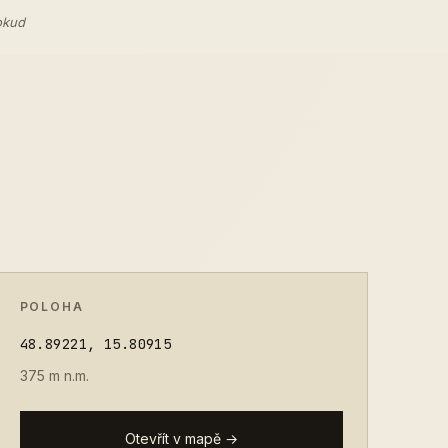
okud
POLOHA
48.89221, 15.80915
375 m n.m.
Otevřít v mapě →