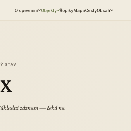
O opevnění
Objekty
Řopíky
Mapa
Cesty
Obsah
MÝ STAV
 X
 Základní záznam — čeká na