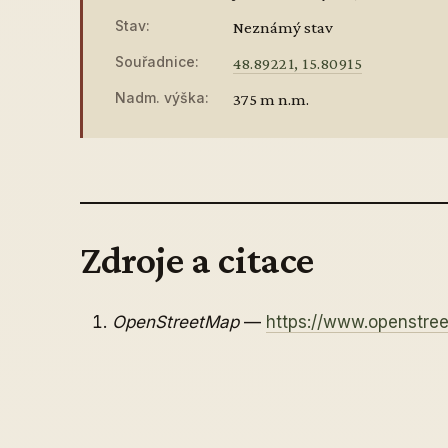
Stav:
Neznámý stav
Souřadnice:
48.89221, 15.80915
Nadm. výška:
375 m n.m.
Zdroje a citace
OpenStreetMap
—
https://www.openstre