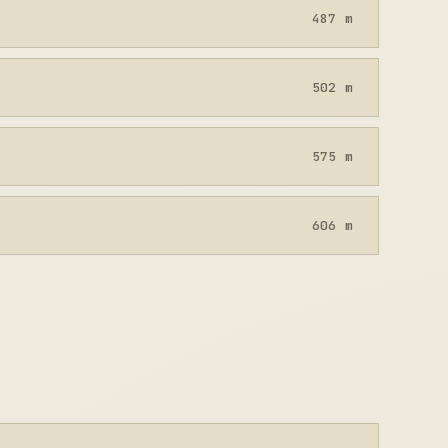
487 m
502 m
575 m
606 m