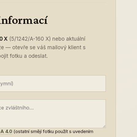
 informací
0 X
(5/1242/A-160 X) nebo aktuální
íže — otevře se váš mailový klient s
jit fotku a odeslat.
A 4.0
(ostatní smějí fotku použít s uvedením