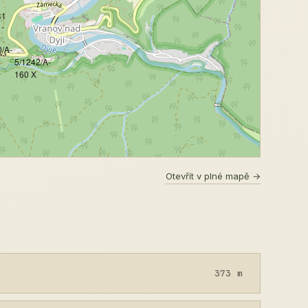
C1
-
0/A-
5/1242/A-
160 X
Otevřít v plné mapě →
373 m