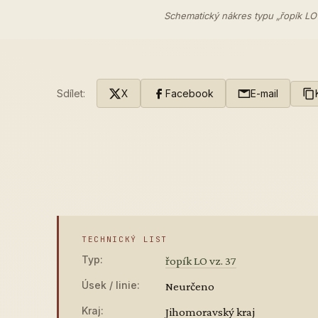
Schematický nákres typu „řopík LO
Sdílet:
X
Facebook
E-mail
TECHNICKÝ LIST
Typ:
řopík LO vz. 37
Úsek / linie:
Neurčeno
Kraj:
Jihomoravský kraj