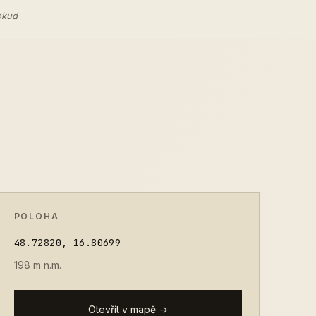
okud
POLOHA
48.72820, 16.80699
198 m n.m.
Otevřít v mapě →