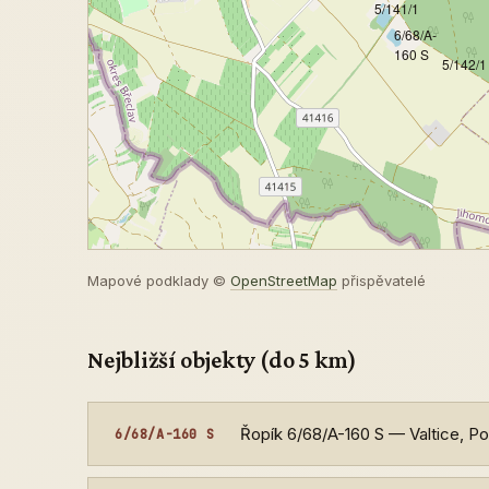
5/141/1
6/68/A-
160 S
5/142/1
Mapové podklady ©
OpenStreetMap
přispěvatelé
Nejbližší objekty (do 5 km)
Řopík 6/68/A-160 S — Valtice, 
6/68/A-160 S