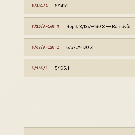
5/141/1
5/141/1
Řopík 8/13/A-160 S — Boří dvůr
8/13/A-160 S
6/67/A-120 Z
6/67/A-120 Z
5/165/1
5/165/1