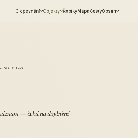
O opevnění
Objekty
Řopíky
Mapa
Cesty
Obsah
NÁMÝ STAV
í záznam — čeká na doplnění