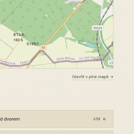
8/13/A-
160 S
5/165/1
Otevřít v plné mapě →
Pod dvorem
658 m