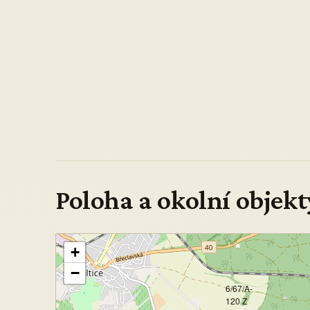
Poloha a okolní objekt
+
−
6/67/A-
120 Z