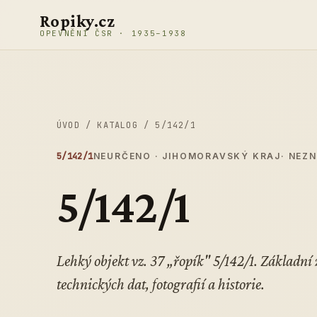
Přeskočit na obsah
Ropiky.cz
OPEVNĚNÍ ČSR · 1935–1938
ÚVOD
/
KATALOG
/
5/142/1
5/142/1
NEURČENO · JIHOMORAVSKÝ KRAJ
· NEZ
5/142/1
Lehký objekt vz. 37 „řopík" 5/142/1. Základn
technických dat, fotografií a historie.