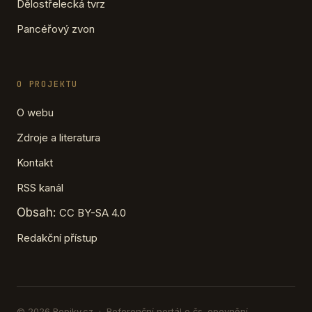
Dělostřelecká tvrz
Pancéřový zvon
O PROJEKTU
O webu
Zdroje a literatura
Kontakt
RSS kanál
Obsah:
CC BY-SA 4.0
Redakční přístup
© 2026 Ropiky.cz · Referenční portál o čs. opevnění