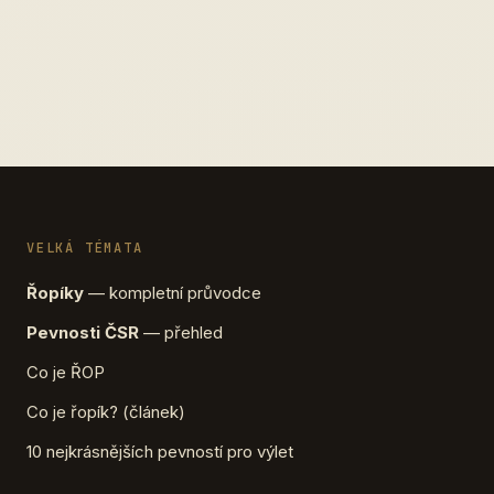
VELKÁ TÉMATA
Řopíky
— kompletní průvodce
Pevnosti ČSR
— přehled
Co je ŘOP
Co je řopík? (článek)
10 nejkrásnějších pevností pro výlet