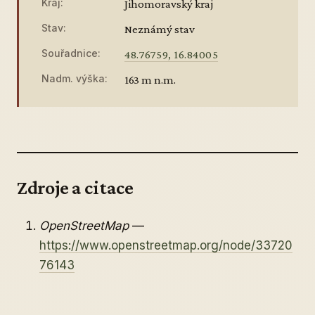
Kraj:
Jihomoravský kraj
Stav:
Neznámý stav
Souřadnice:
48.76759, 16.84005
Nadm. výška:
163 m n.m.
Zdroje a citace
OpenStreetMap
—
https://www.openstreetmap.org/node/33720
76143