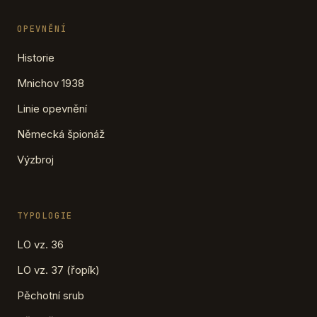
OPEVNĚNÍ
Historie
Mnichov 1938
Linie opevnění
Německá špionáž
Výzbroj
TYPOLOGIE
LO vz. 36
LO vz. 37 (řopík)
Pěchotní srub