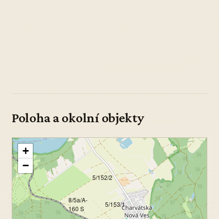
Poloha a okolní objekty
+
−
5/152/2
8/5a/A-
5/153/1
160 S