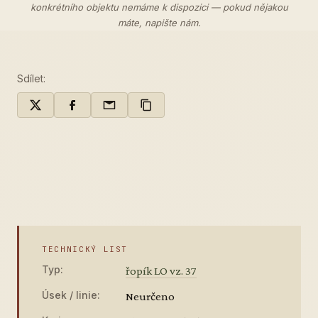
konkrétního objektu nemáme k dispozici — pokud nějakou
máte,
napište nám
.
Sdílet:
TECHNICKÝ LIST
Typ:
řopík LO vz. 37
Úsek / linie:
Neurčeno