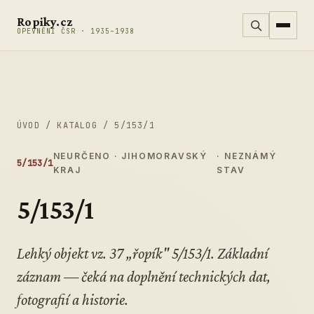
Přeskočit na obsah
Ropiky.cz
OPEVNĚNÍ ČSR · 1935–1938
ÚVOD
/
KATALOG
/
5/153/1
NEURČENO · JIHOMORAVSKÝ
· NEZNÁMÝ
5/153/1
KRAJ
STAV
5/153/1
Lehký objekt vz. 37 „řopík" 5/153/1. Základní
záznam — čeká na doplnění technických dat,
fotografií a historie.