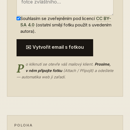
Souhlasím se zveřejněním pod licencí
CC BY-
SA 4.0
(ostatní smějí fotku použít s uvedením
autora).
✉️ Vytvořit email s fotkou
P
o kliknutí se otevře váš mailový klient.
Prosíme,
v něm připojte fotku
(Attach / Připojit) a odešlete
— automatika web ji zařadí.
POLOHA