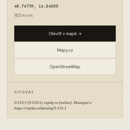
48.76759, 16.84005
163 m n.m.
Otevřít v mapě →
Mapy.cz
OpenStreetMap
CITOVAT
5/153/1
(5/153/1). ropiky.cz [online]. Dostupné z:
https://ropiky.cz/katalog/5-153-1