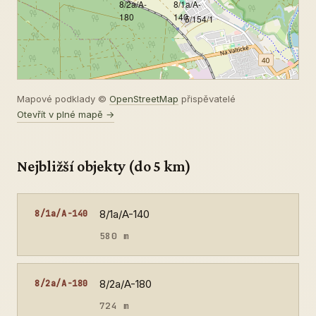
8/2a/A-
8/1a/A-
180
140
5/154/1
Mapové podklady ©
OpenStreetMap
přispěvatelé
Otevřít v plné mapě →
Nejbližší objekty (do 5 km)
8/1a/A-140
8/1a/A-140
580 m
8/2a/A-180
8/2a/A-180
724 m