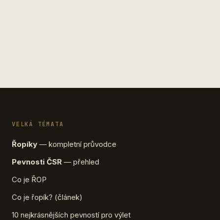
VELKÁ TÉMATA
Řopíky
— kompletní průvodce
Pevnosti ČSR
— přehled
Co je ŘOP
Co je řopík? (článek)
10 nejkrásnějších pevností pro výlet