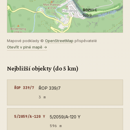
ŘOP
9/1289/E
339/9
Mapové podklady ©
OpenStreetMap
přispěvatelé
Otevřít v plné mapě →
Nejbližší objekty (do 5 km)
ŘOP 339/7
ŘOP 339/7
3 m
5/2059/A-120 Y
5/2059/A-120 Y
596 m