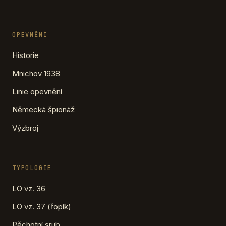
OPEVNĚNÍ
Historie
Mnichov 1938
Linie opevnění
Německá špionáž
Výzbroj
TYPOLOGIE
LO vz. 36
LO vz. 37 (řopík)
Pěchotní srub