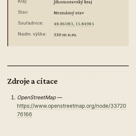
Kraj:
Jihomoravský kraj
Stav:
Neznámý stav
Souřadnice:
48.86083, 15.84985
Nadm. výška:
330 m n.m.
Zdroje a citace
OpenStreetMap
—
https://www.openstreetmap.org/node/33720
76166