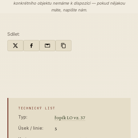
konkrétního objektu nemáme k dispozici — pokud nějakou
máte,
napište nám
.
Sdílet:
TECHNICKÝ LIST
Typ:
řopík LO vz. 37
Úsek / linie:
5