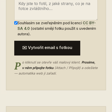
Souhlasím se zveřejněním pod licencí
CC BY-
SA 4.0
(ostatní smějí fotku použít s uvedením
autora).
✉️ Vytvořit email s fotkou
P
o kliknutí se otevře váš mailový klient.
Prosíme,
v něm připojte fotku
(Attach / Připojit) a odešlete
— automatika web ji zařadí.