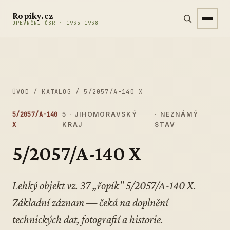
Přeskočit na obsah
Ropiky.cz
OPEVNĚNÍ ČSR · 1935–1938
ÚVOD
/
KATALOG
/
5/2057/A-140 X
5/2057/A-140
5 · JIHOMORAVSKÝ
· NEZNÁMÝ
X
KRAJ
STAV
5/2057/A-140 X
Lehký objekt vz. 37 „řopík" 5/2057/A-140 X.
Základní záznam — čeká na doplnění
technických dat, fotografií a historie.