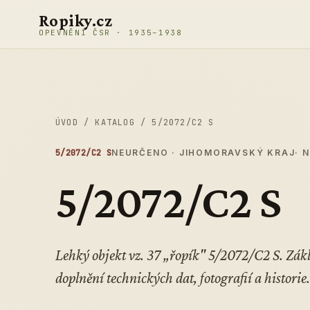
Přeskočit na obsah
Ropiky.cz
OPEVNĚNÍ ČSR · 1935–1938
ÚVOD
/
KATALOG
/
5/2072/C2 S
5/2072/C2 S
NEURČENO · JIHOMORAVSKÝ KRAJ
· 
5/2072/C2 S
Lehký objekt vz. 37 „řopík" 5/2072/C2 S. Zá
doplnění technických dat, fotografií a historie.