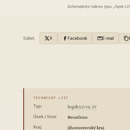
Schematický nákres typu „řopík LO
Sdílet:
X
Facebook
E-mail
TECHNICKÝ LIST
Typ:
řopík LO vz. 37
Úsek / linie:
Neurčeno
Kraj:
Jihomoravský kraj