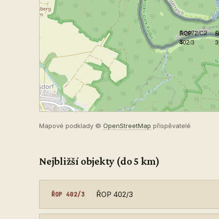
5/2072/C2
ŘOP
5
S
402/3
3
Mapové podklady ©
OpenStreetMap
přispěvatelé
Nejbližší objekty (do 5 km)
ŘOP 402/3
ŘOP 402/3