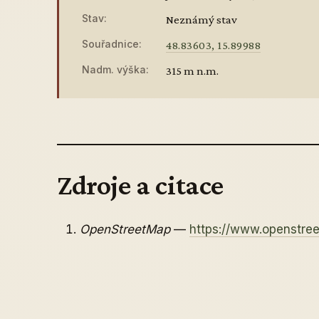
Stav:
Neznámý stav
Souřadnice:
48.83603, 15.89988
Nadm. výška:
315 m n.m.
Zdroje a citace
OpenStreetMap
—
https://www.openstr