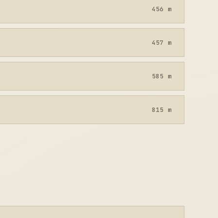
456 m
457 m
585 m
815 m