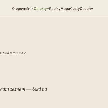
O opevnění
Objekty
Řopíky
Mapa
Cesty
Obsah
NEZNÁMÝ STAV
kladní záznam — čeká na