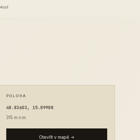
okud
POLOHA
48.83603, 15.89988
315 m n.m.
Otevřít v mapě →