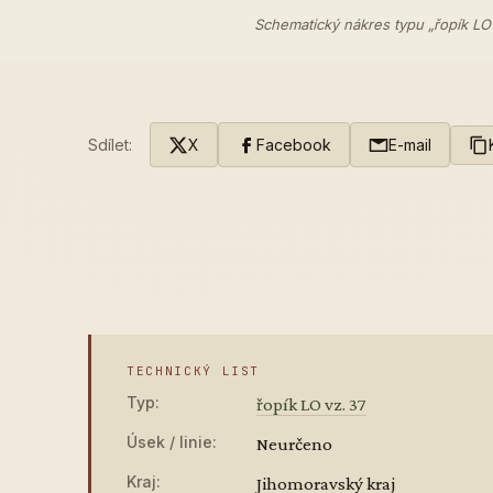
Schematický nákres typu „řopík LO
Sdílet:
X
Facebook
E-mail
TECHNICKÝ LIST
Typ:
řopík LO vz. 37
Úsek / linie:
Neurčeno
Kraj:
Jihomoravský kraj