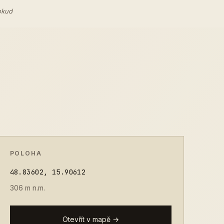
okud
POLOHA
48.83602, 15.90612
306 m n.m.
Otevřít v mapě →