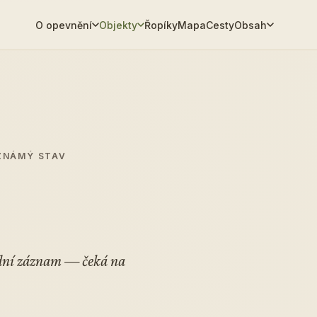
O opevnění
Objekty
Řopíky
Mapa
Cesty
Obsah
EZNÁMÝ STAV
adní záznam — čeká na