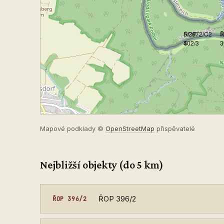
5
5/2072/C2
ŘOP
S
402/3
3
Mapové podklady ©
OpenStreetMap
přispěvatelé
Nejbližší objekty (do 5 km)
ŘOP 396/2
ŘOP 396/2