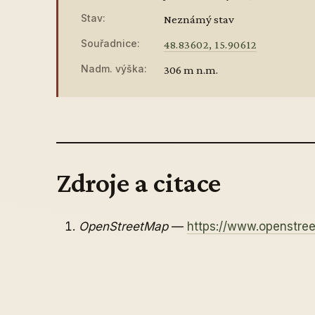
Stav:
Neznámý stav
Souřadnice:
48.83602, 15.90612
Nadm. výška:
306 m n.m.
Zdroje a citace
OpenStreetMap
—
https://www.openstr