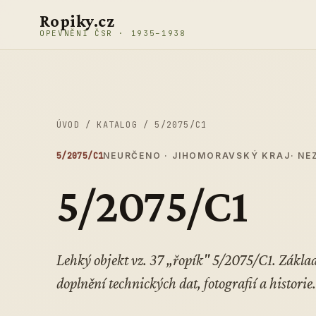
Přeskočit na obsah
Ropiky.cz
OPEVNĚNÍ ČSR · 1935–1938
ÚVOD
/
KATALOG
/
5/2075/C1
5/2075/C1
NEURČENO · JIHOMORAVSKÝ KRAJ
· N
5/2075/C1
Lehký objekt vz. 37 „řopík" 5/2075/C1. Zákl
doplnění technických dat, fotografií a historie.