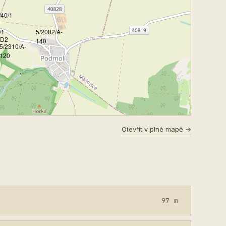
/40/1
D1
5/2082/A-
/D2
140
5/2310/A-
120
Otevřít v plné mapě →
97 m