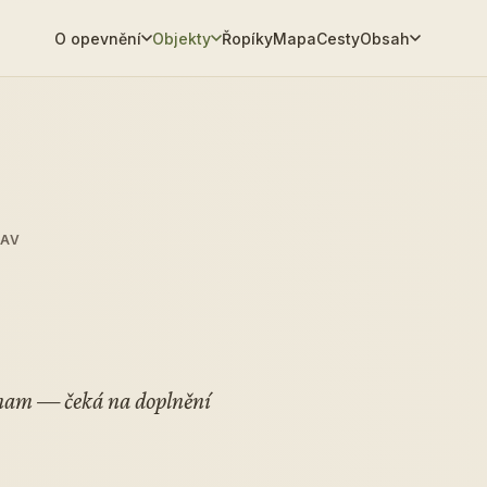
O opevnění
Objekty
Řopíky
Mapa
Cesty
Obsah
TAV
znam — čeká na doplnění