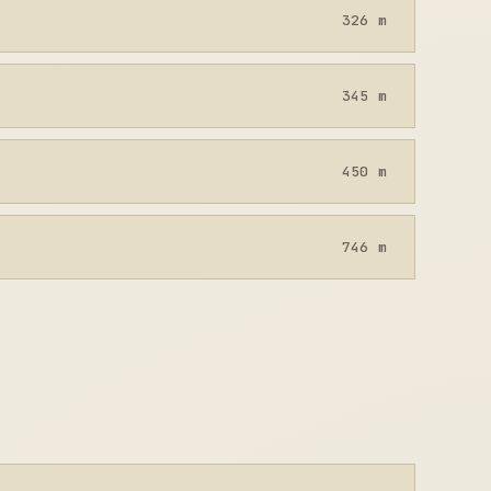
326 m
345 m
450 m
746 m