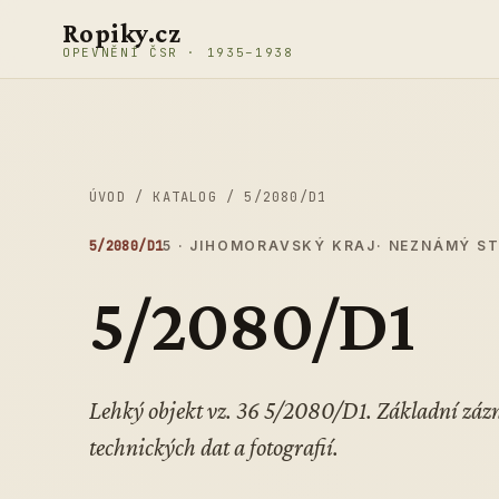
Přeskočit na obsah
Ropiky.cz
OPEVNĚNÍ ČSR · 1935–1938
ÚVOD
/
KATALOG
/
5/2080/D1
5/2080/D1
5 · JIHOMORAVSKÝ KRAJ
· NEZNÁMÝ S
5/2080/D1
Lehký objekt vz. 36 5/2080/D1. Základní zá
technických dat a fotografií.