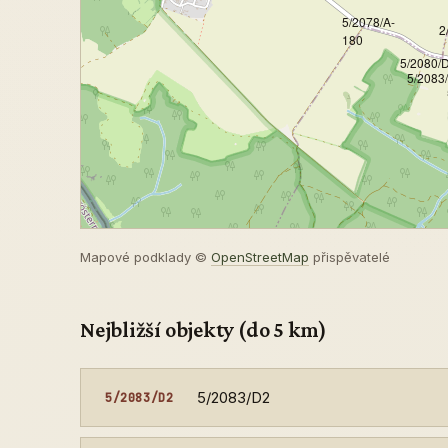
5/2078/A-
2
180
5/2080/
5/2083
Mapové podklady ©
OpenStreetMap
přispěvatelé
Nejbližší objekty (do 5 km)
5/2083/D2
5/2083/D2