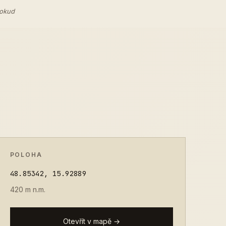
pokud
POLOHA
48.85342, 15.92889
420 m n.m.
Otevřít v mapě →