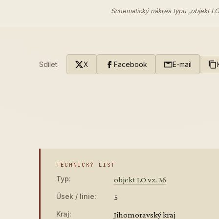
Schematický nákres typu „objekt LO
Sdílet:
X
Facebook
E-mail
TECHNICKÝ LIST
Typ:
objekt LO vz. 36
Úsek / linie:
5
Kraj:
Jihomoravský kraj