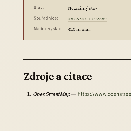
Stav:
Neznámý stav
Souřadnice:
48.85342, 15.92889
Nadm. výška:
420 m n.m.
Zdroje a citace
OpenStreetMap
—
https://www.openstr