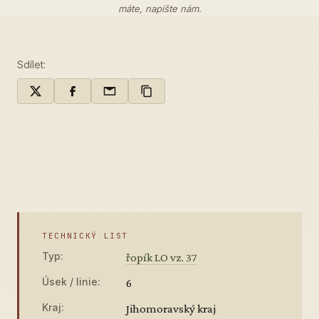
máte,
napište nám
.
Sdílet:
TECHNICKÝ LIST
Typ:
řopík LO vz. 37
Úsek / linie:
6
Kraj:
Jihomoravský kraj