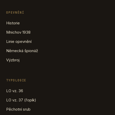
OPEVNĚNÍ
Historie
Mnichov 1938
Linie opevnění
Německá špionáž
Výzbroj
TYPOLOGIE
LO vz. 36
LO vz. 37 (řopík)
Pěchotní srub