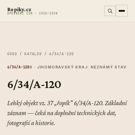
Přeskočit na obsah
Ropiky.cz
OPEVNĚNÍ ČSR · 1935–1938
ÚVOD
/
KATALOG
/
6/34/A-120
6/34/A-120
6 · JIHOMORAVSKÝ KRAJ
· NEZNÁMÝ STAV
6/34/A-120
Lehký objekt vz. 37 „řopík" 6/34/A-120. Základní
záznam — čeká na doplnění technických dat,
fotografií a historie.