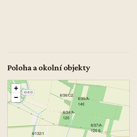
Poloha a okolní objekty
+
6/36/C2
−
6/35/A-
140
6/34/A-
120
6/37/A-
120 S
4/132/1