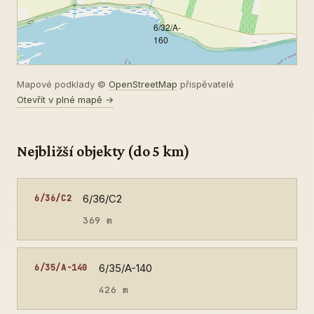
-
6/32/A-
160
Mapové podklady ©
OpenStreetMap
přispěvatelé
Otevřít v plné mapě →
Nejbližší objekty (do 5 km)
6/36/C2
6/36/C2
369 m
6/35/A-140
6/35/A-140
426 m