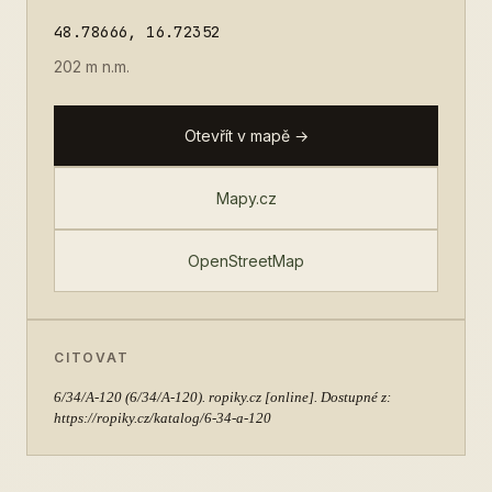
48.78666, 16.72352
202 m n.m.
Otevřít v mapě →
Mapy.cz
OpenStreetMap
CITOVAT
6/34/A-120
(6/34/A-120). ropiky.cz [online]. Dostupné z:
https://ropiky.cz/katalog/6-34-a-120