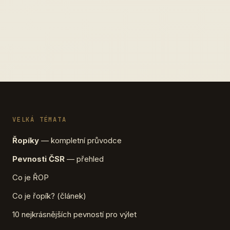
VELKÁ TÉMATA
Řopíky
— kompletní průvodce
Pevnosti ČSR
— přehled
Co je ŘOP
Co je řopík? (článek)
10 nejkrásnějších pevností pro výlet