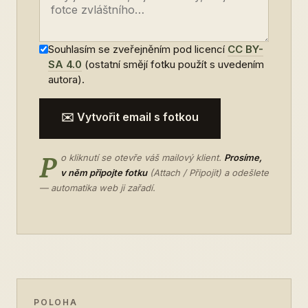
Souhlasím se zveřejněním pod licencí
CC BY-
SA 4.0
(ostatní smějí fotku použít s uvedením
autora).
✉️ Vytvořit email s fotkou
P
o kliknutí se otevře váš mailový klient.
Prosíme,
v něm připojte fotku
(Attach / Připojit) a odešlete
— automatika web ji zařadí.
POLOHA