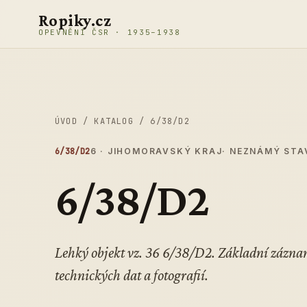
Přeskočit na obsah
Ropiky.cz
OPEVNĚNÍ ČSR · 1935–1938
ÚVOD
/
KATALOG
/
6/38/D2
6/38/D2
6 · JIHOMORAVSKÝ KRAJ
· NEZNÁMÝ STA
6/38/D2
Lehký objekt vz. 36 6/38/D2. Základní zázn
technických dat a fotografií.