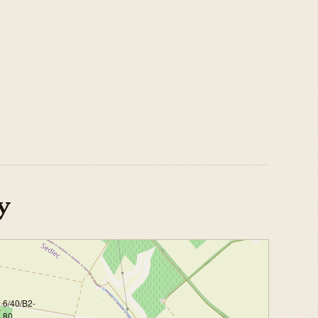
y
6/40/B2-
80