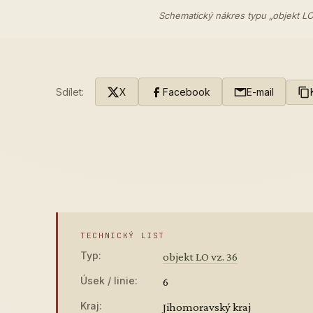
Schematický nákres typu „objekt LO
Sdílet:
X
Facebook
E-mail
TECHNICKÝ LIST
Typ:
objekt LO vz. 36
Úsek / linie:
6
Kraj:
Jihomoravský kraj