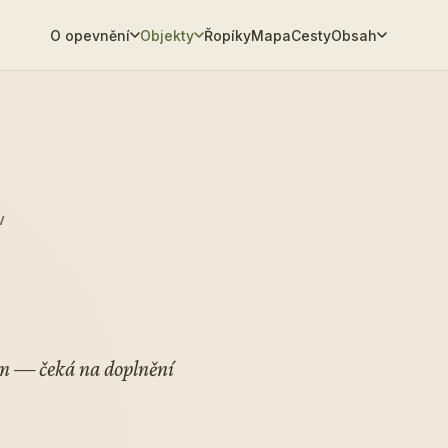
O opevnění
Objekty
Řopíky
Mapa
Cesty
Obsah
V
am — čeká na doplnění