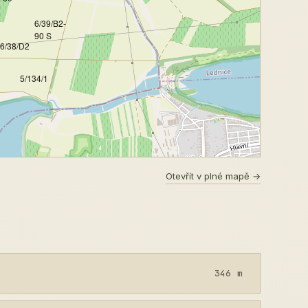
6/39/B2-
90 S
6/38/D2
5/134/1
Otevřít v plné mapě →
346 m