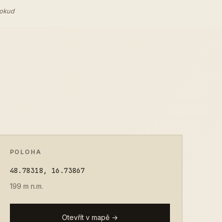
pokud
POLOHA
48.78318, 16.73867
199 m n.m.
Otevřít v mapě →