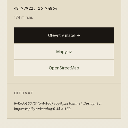
48.77922, 16.74864
174 m n.m.
Otevřít v mapě →
Mapy.cz
OpenStreetMap
CITOVAT
6/45/A-160
(6/45/A-160). ropiky.cz [online]. Dostupné z:
https://ropiky.cz/katalog/6-45-a-160