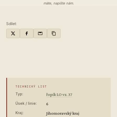
máte,
napište nám
.
Sdílet:
TECHNICKÝ LIST
Typ:
řopík LO vz. 37
Úsek / linie:
6
Kraj:
Jihomoravský kraj