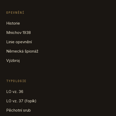
OPEVNĚNÍ
Historie
Mnichov 1938
Linie opevnění
Německá špionáž
Výzbroj
TYPOLOGIE
LO vz. 36
LO vz. 37 (řopík)
Pěchotní srub