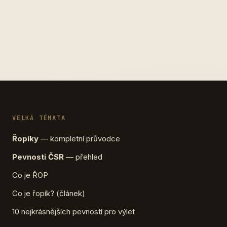
VELKÁ TÉMATA
Řopíky
— kompletní průvodce
Pevnosti ČSR
— přehled
Co je ŘOP
Co je řopík? (článek)
10 nejkrásnějších pevností pro výlet