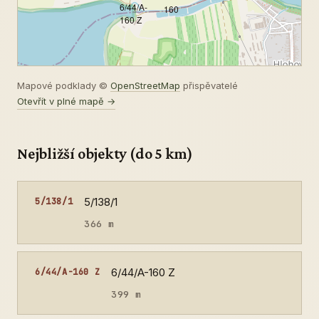
6/44/A-
160
160 Z
Mapové podklady ©
OpenStreetMap
přispěvatelé
Otevřít v plné mapě →
Nejbližší objekty (do 5 km)
5/138/1
5/138/1
366 m
6/44/A-160 Z
6/44/A-160 Z
399 m