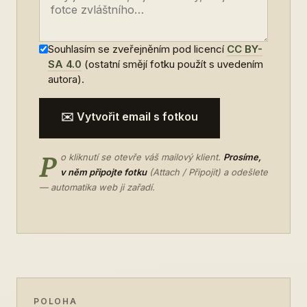
Souhlasím se zveřejněním pod licencí
CC BY-
SA 4.0
(ostatní smějí fotku použít s uvedením
autora).
✉️ Vytvořit email s fotkou
P
o kliknutí se otevře váš mailový klient.
Prosíme,
v něm připojte fotku
(Attach / Připojit) a odešlete
— automatika web ji zařadí.
POLOHA