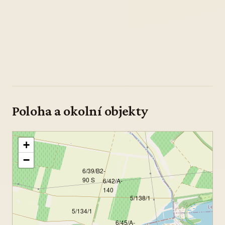
Poloha a okolní objekty
+
−
6/39/B2-
90 S
6/42/A-
140
5/138/1
5/134/1
6/45/A-