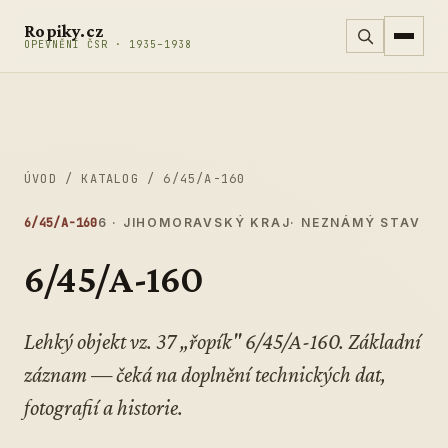
Přeskočit na obsah
Ropiky.cz
OPEVNĚNÍ ČSR · 1935–1938
ÚVOD
/
KATALOG
/
6/45/A-160
6/45/A-160
6 · JIHOMORAVSKÝ KRAJ
· NEZNÁMÝ STAV
6/45/A-160
Lehký objekt vz. 37 „řopík" 6/45/A-160. Základní
záznam — čeká na doplnění technických dat,
fotografií a historie.