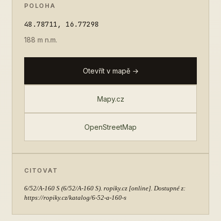
POLOHA
48.78711, 16.77298
188 m n.m.
Otevřít v mapě →
Mapy.cz
OpenStreetMap
CITOVAT
6/52/A-160 S
(6/52/A-160 S). ropiky.cz [online]. Dostupné z:
https://ropiky.cz/katalog/6-52-a-160-s