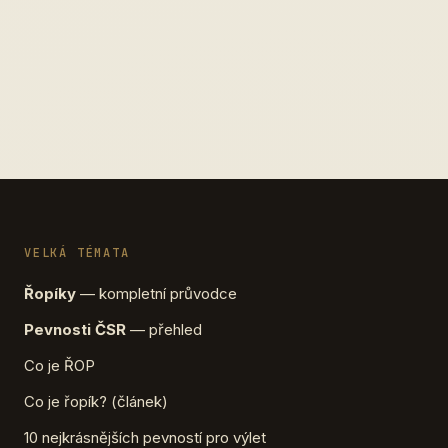
VELKÁ TÉMATA
Řopíky
— kompletní průvodce
Pevnosti ČSR
— přehled
Co je ŘOP
Co je řopík? (článek)
10 nejkrásnějších pevností pro výlet