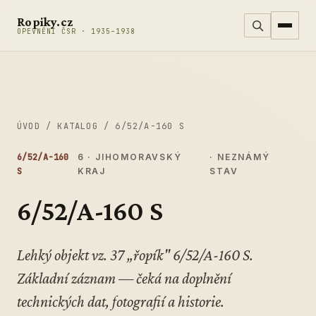
Přeskočit na obsah
Ropiky.cz
OPEVNĚNÍ ČSR · 1935–1938
ÚVOD
/
KATALOG
/
6/52/A-160 S
6/52/A-160
6 · JIHOMORAVSKÝ
· NEZNÁMÝ
S
KRAJ
STAV
6/52/A-160 S
Lehký objekt vz. 37 „řopík" 6/52/A-160 S.
Základní záznam — čeká na doplnění
technických dat, fotografií a historie.