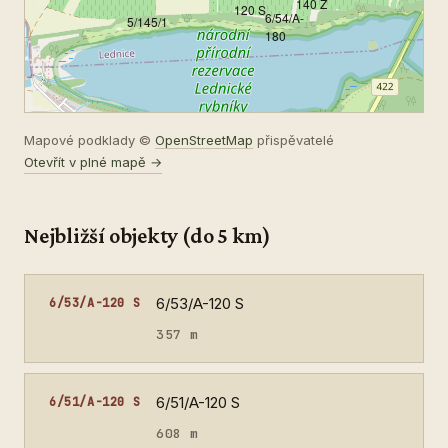
140 Z
120 S
6/54/A-
5/145/1
180
Mapové podklady ©
OpenStreetMap
přispěvatelé
Otevřít v plné mapě →
Nejbližší objekty (do 5 km)
6/53/A-120 S
6/53/A-120 S
357 m
6/51/A-120 S
6/51/A-120 S
608 m