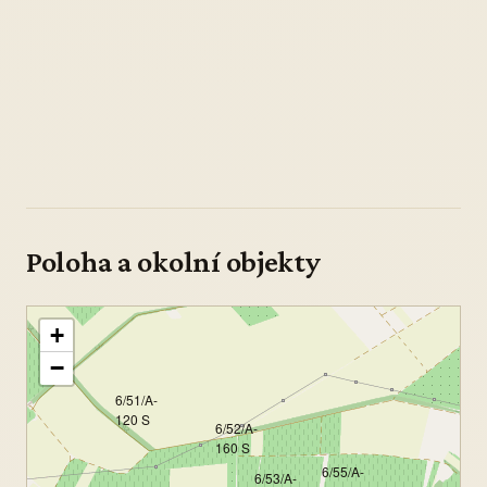
Poloha a okolní objekty
+
−
6/51/A-
120 S
6/52/A-
160 S
6/55/A-
6/53/A-