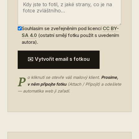
Souhlasím se zveřejněním pod licencí
CC BY-
SA 4.0
(ostatní smějí fotku použít s uvedením
autora).
✉️ Vytvořit email s fotkou
P
o kliknutí se otevře váš mailový klient.
Prosíme,
v něm připojte fotku
(Attach / Připojit) a odešlete
— automatika web ji zařadí.