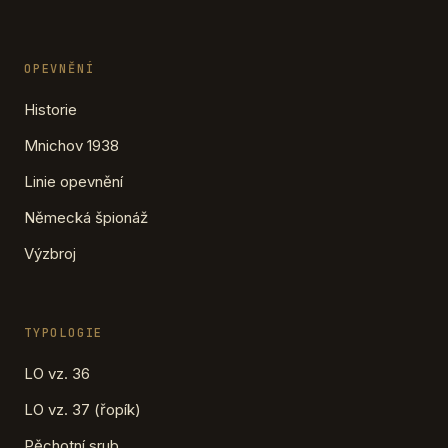
OPEVNĚNÍ
Historie
Mnichov 1938
Linie opevnění
Německá špionáž
Výzbroj
TYPOLOGIE
LO vz. 36
LO vz. 37 (řopík)
Pěchotní srub