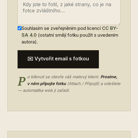
Souhlasím se zveřejněním pod licencí
CC BY-
SA 4.0
(ostatní smějí fotku použít s uvedením
autora).
✉️ Vytvořit email s fotkou
P
o kliknutí se otevře váš mailový klient.
Prosíme,
v něm připojte fotku
(Attach / Připojit) a odešlete
— automatika web ji zařadí.