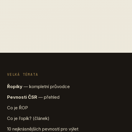
VELKÁ TÉMATA
Řopíky
— kompletní průvodce
Pevnosti ČSR
— přehled
Co je ŘOP
Co je řopík? (článek)
10 nejkrásnějších pevností pro výlet