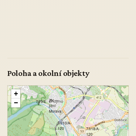
Poloha a okolní objekty
+
ZN —
7/I/9/E
−
jižní
Morava
7/I/10/A-
120
7/I/18/A-
120