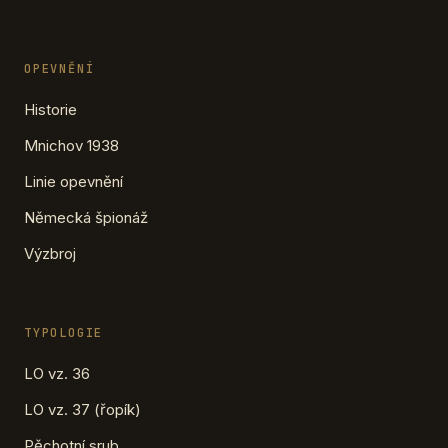
OPEVNĚNÍ
Historie
Mnichov 1938
Linie opevnění
Německá špionáž
Výzbroj
TYPOLOGIE
LO vz. 36
LO vz. 37 (řopík)
Pěchotní srub