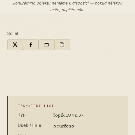
konkrétního objektu nemáme k dispozici — pokud nějakou
máte,
napište nám
.
Sdílet:
TECHNICKÝ LIST
Typ:
řopík LO vz. 37
Úsek / linie:
Neurčeno