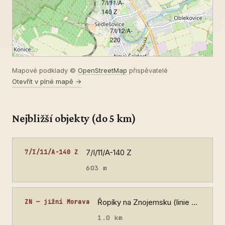
7/I/11/A-
140 Z
7/I/12/A-
220
Mapové podklady ©
OpenStreetMap
přispěvatelé
Otevřít v plné mapě →
Nejbližší objekty (do 5 km)
7/I/11/A-140 Z
7/I/11/A-140 Z
603 m
Řopíky na Znojemsku (linie Dyje)
ZN — jižní Morava
1.0 km