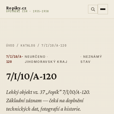
Přeskočit na obsah
Ropiky.cz
OPEVNĚNÍ ČSR · 1935–1938
ÚVOD
/
KATALOG
/
7/I/10/A-120
7/I/10/A-
NEURČENO ·
· NEZNÁMÝ
120
JIHOMORAVSKÝ KRAJ
STAV
7/I/10/A-120
Lehký objekt vz. 37 „řopík" 7/I/10/A-120.
Základní záznam — čeká na doplnění
technických dat, fotografií a historie.