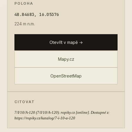
POLOHA
48.84683, 16.05376
224 m n.m.
Otevřít v mapě →
Mapy.cz
OpenStreetMap
CITOVAT
7/I/10/A-120
(7/I/10/A-120). ropiky.cz [online]. Dostupné z:
https://ropiky.cz/katalog/7-i-10-a-120