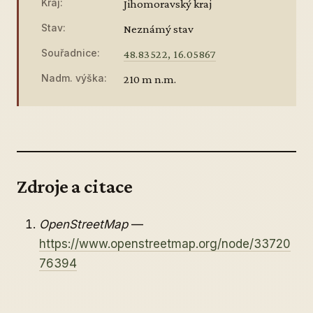
Kraj:
Jihomoravský kraj
Stav:
Neznámý stav
Souřadnice:
48.83522, 16.05867
Nadm. výška:
210 m n.m.
Zdroje a citace
OpenStreetMap
—
https://www.openstreetmap.org/node/33720
76394