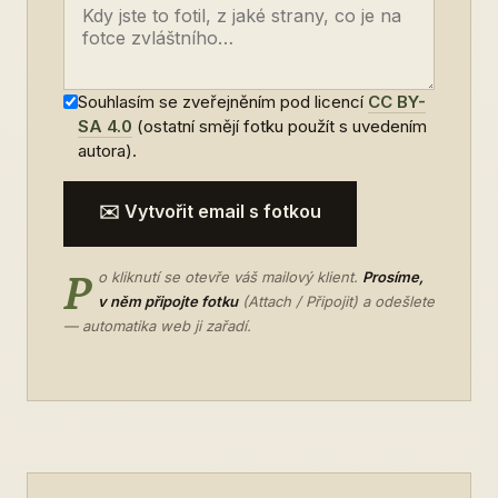
Souhlasím se zveřejněním pod licencí
CC BY-
SA 4.0
(ostatní smějí fotku použít s uvedením
autora).
✉️ Vytvořit email s fotkou
P
o kliknutí se otevře váš mailový klient.
Prosíme,
v něm připojte fotku
(Attach / Připojit) a odešlete
— automatika web ji zařadí.