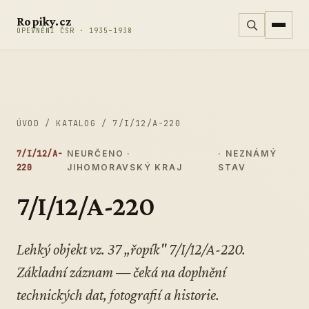
Přeskočit na obsah
Ropiky.cz
OPEVNĚNÍ ČSR · 1935–1938
ÚVOD
/
KATALOG
/
7/I/12/A-220
7/I/12/A-
NEURČENO ·
· NEZNÁMÝ
220
JIHOMORAVSKÝ KRAJ
STAV
7/I/12/A-220
Lehký objekt vz. 37 „řopík" 7/I/12/A-220.
Základní záznam — čeká na doplnění
technických dat, fotografií a historie.