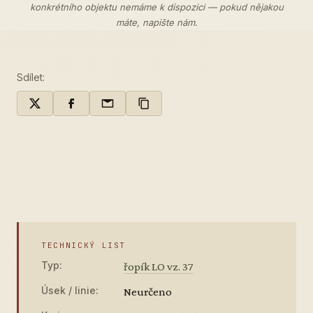
konkrétního objektu nemáme k dispozici — pokud nějakou
máte,
napište nám
.
Sdílet:
TECHNICKÝ LIST
Typ:
řopík LO vz. 37
Úsek / linie:
Neurčeno