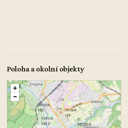
Poloha a okolní objekty
+
−
7/I/10/A-
120
7/I/18/A-
120
7/I/11/A-
7-
140 Z
II/2133/A-