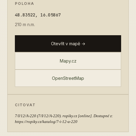
POLOHA
48.83522, 16.05867
210 m n.m.
Otevřít v mapě →
Mapy.cz
OpenStreetMap
CITOVAT
7/I/12/A-220
(7/I/12/A-220). ropiky.cz [online]. Dostupné z:
https://ropiky.cz/katalog/7-i-12-a-220