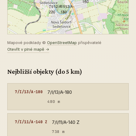
160
7/I/12/A-
7/I/13/A-
220
180
Mapové podklady ©
OpenStreetMap
přispěvatelé
Otevřít v plné mapě →
Nejbližší objekty (do 5 km)
7/I/13/A-180
7/I/13/A-180
480 m
7/I/11/A-140 Z
7/I/11/A-140 Z
738 m