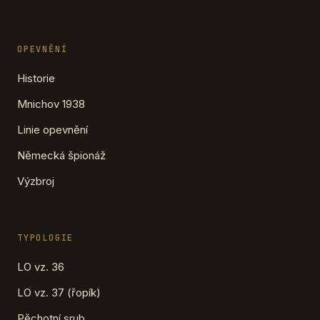
OPEVNĚNÍ
Historie
Mnichov 1938
Linie opevnění
Německá špionáž
Výzbroj
TYPOLOGIE
LO vz. 36
LO vz. 37 (řopík)
Pěchotní srub