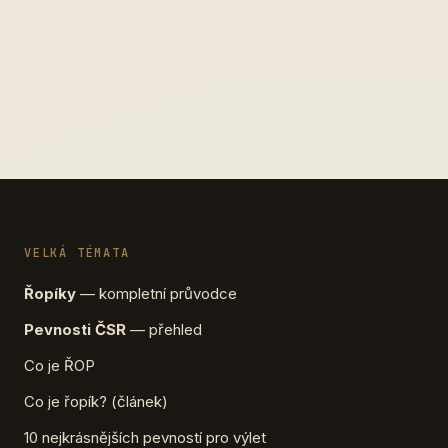
VELKÁ TÉMATA
Řopíky
— kompletní průvodce
Pevnosti ČSR
— přehled
Co je ŘOP
Co je řopík? (článek)
10 nejkrásnějších pevností pro výlet