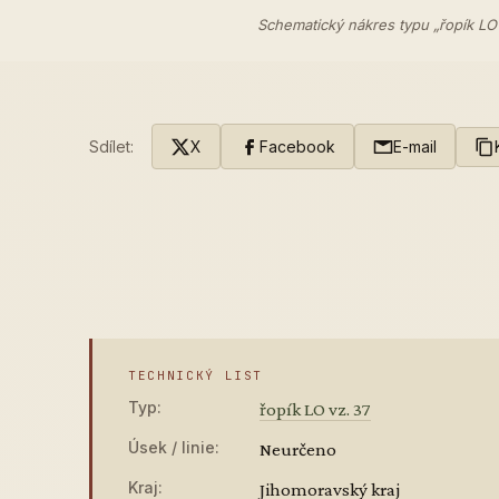
Schematický nákres typu „řopík LO
Sdílet:
X
Facebook
E-mail
TECHNICKÝ LIST
Typ:
řopík LO vz. 37
Úsek / linie:
Neurčeno
Kraj:
Jihomoravský kraj