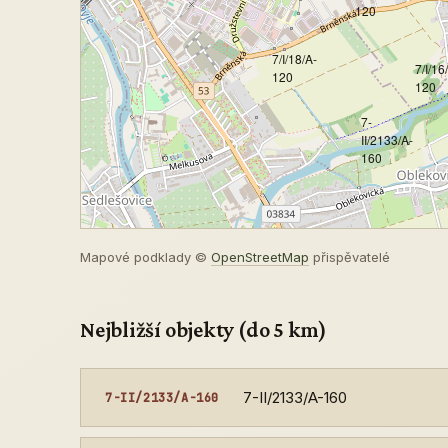
120
7/I/18/A-
7/I/16
120
120
7-
II/2133/A-
160
Mapové podklady ©
OpenStreetMap
přispěvatelé
Nejbližší objekty (do 5 km)
7-II/2133/A-160
7-II/2133/A-160