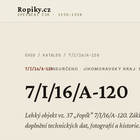
Přeskočit na obsah
Ropiky.cz
OPEVNĚNÍ ČSR · 1935–1938
ÚVOD
/
KATALOG
/
7/I/16/A-120
7/I/16/A-120
NEURČENO · JIHOMORAVSKÝ KRAJ
·
7/I/16/A-120
Lehký objekt vz. 37 „řopík" 7/I/16/A-120. Z
doplnění technických dat, fotografií a historie.