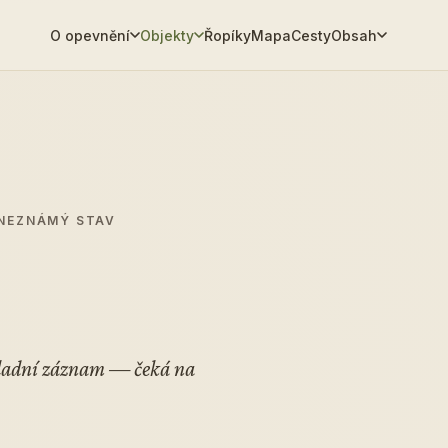
O opevnění
Objekty
Řopíky
Mapa
Cesty
Obsah
 NEZNÁMÝ STAV
ákladní záznam — čeká na