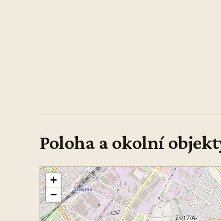
Poloha a okolní objekt
+
−
7/I/17/A-