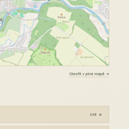
/A-
Otevřít v plné mapě →
468 m