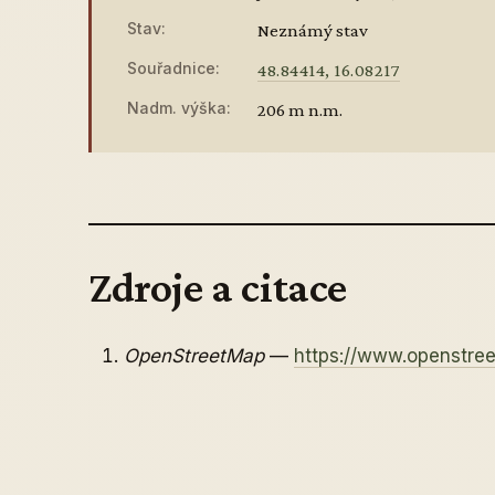
Stav:
Neznámý stav
Souřadnice:
48.84414, 16.08217
Nadm. výška:
206 m n.m.
Zdroje a citace
OpenStreetMap
—
https://www.openstr