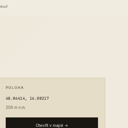
okud
POLOHA
48.84414, 16.08217
206 m n.m.
Otevřít v mapě →