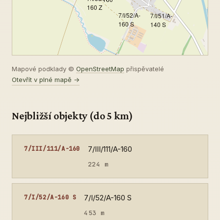
160 Z
7/I/52/A-
7/I/51/A-
160 S
140 S
Mapové podklady ©
OpenStreetMap
přispěvatelé
Otevřít v plné mapě →
Nejbližší objekty (do 5 km)
7/III/111/A-160
7/III/111/A-160
224 m
7/I/52/A-160 S
7/I/52/A-160 S
453 m