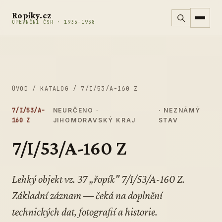
Přeskočit na obsah
Ropiky.cz
OPEVNĚNÍ ČSR · 1935–1938
ÚVOD
/
KATALOG
/
7/I/53/A-160 Z
7/I/53/A-
NEURČENO ·
· NEZNÁMÝ
160 Z
JIHOMORAVSKÝ KRAJ
STAV
7/I/53/A-160 Z
Lehký objekt vz. 37 „řopík" 7/I/53/A-160 Z.
Základní záznam — čeká na doplnění
technických dat, fotografií a historie.