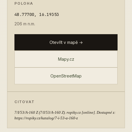
POLOHA
48.77700, 16.19353
206 m n.m.
Otevřít v mapě →
Mapy.cz
OpenStreetMap
CITOVAT
7/I/53/A-160 Z
(7/I/53/A-160 Z). ropiky.cz [online]. Dostupné z:
https://ropiky.cz/katalog/7-i-53-a-160-z