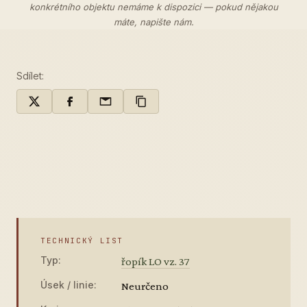
konkrétního objektu nemáme k dispozici — pokud nějakou
máte,
napište nám
.
Sdílet:
TECHNICKÝ LIST
Typ:
řopík LO vz. 37
Úsek / linie:
Neurčeno