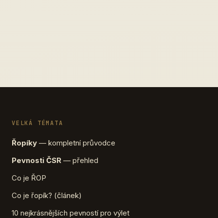
VELKÁ TÉMATA
Řopíky
— kompletní průvodce
Pevnosti ČSR
— přehled
Co je ŘOP
Co je řopík? (článek)
10 nejkrásnějších pevností pro výlet