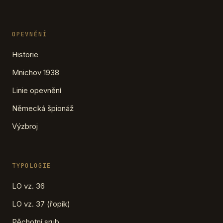
OPEVNĚNÍ
Historie
Mnichov 1938
Linie opevnění
Německá špionáž
Výzbroj
TYPOLOGIE
LO vz. 36
LO vz. 37 (řopík)
Pěchotní srub