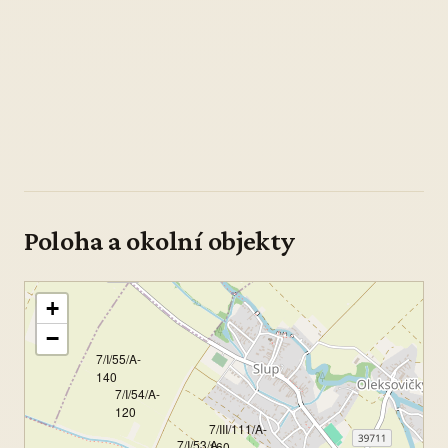
Poloha a okolní objekty
+
−
7/I/55/A-
140
7/I/54/A-
120
7/III/111/A-
7/I/53/A-
160