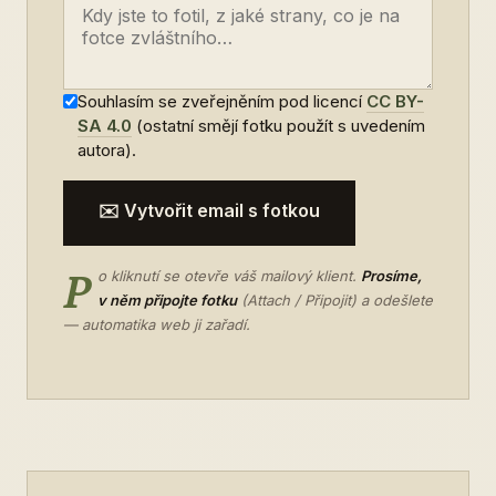
Souhlasím se zveřejněním pod licencí
CC BY-
SA 4.0
(ostatní smějí fotku použít s uvedením
autora).
✉️ Vytvořit email s fotkou
P
o kliknutí se otevře váš mailový klient.
Prosíme,
v něm připojte fotku
(Attach / Připojit) a odešlete
— automatika web ji zařadí.