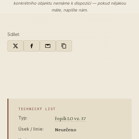
konkrétního objektu nemáme k dispozici — pokud nějakou
máte,
napište nám
.
Sdílet:
TECHNICKÝ LIST
Typ:
řopík LO vz. 37
Úsek / linie:
Neurčeno