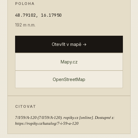
POLOHA
48.79102, 16.17950
192 m n.m.
Otevřít v mapě →
Mapy.cz
OpenStreetMap
CITOVAT
7/I/59/A-120
(7/I/59/A-120). ropiky.cz [online]. Dostupné z:
https://ropiky.cz/katalog/7-i-59-a-120