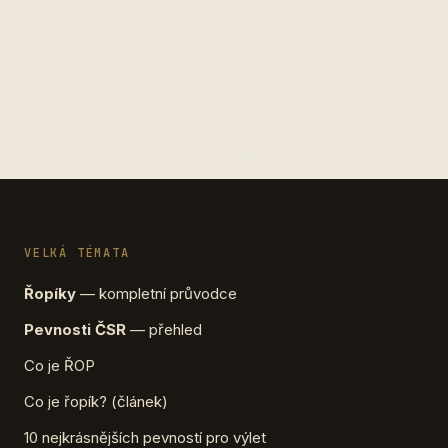
VELKÁ TÉMATA
Řopíky
— kompletní průvodce
Pevnosti ČSR
— přehled
Co je ŘOP
Co je řopík? (článek)
10 nejkrásnějších pevností pro výlet