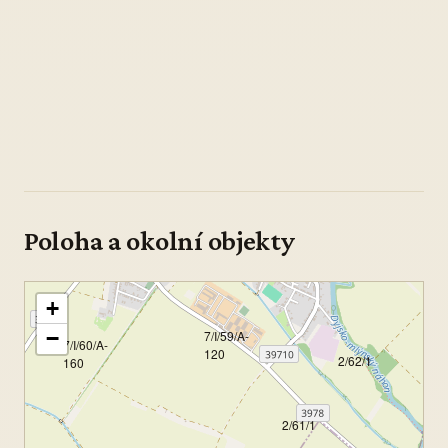
Poloha a okolní objekty
+
−
7/I/59/A-
7/I/60/A-
120
2/62/1
160
2/61/1