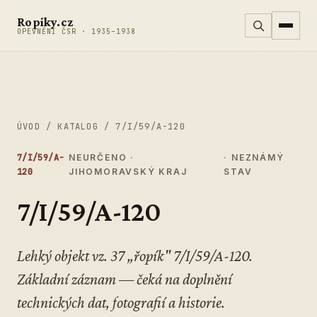
Přeskočit na obsah
Ropiky.cz
OPEVNĚNÍ ČSR · 1935–1938
ÚVOD
/
KATALOG
/
7/I/59/A-120
7/I/59/A-
NEURČENO ·
· NEZNÁMÝ
120
JIHOMORAVSKÝ KRAJ
STAV
7/I/59/A-120
Lehký objekt vz. 37 „řopík" 7/I/59/A-120.
Základní záznam — čeká na doplnění
technických dat, fotografií a historie.