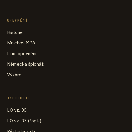
OPEVNĚNÍ
Historie
Mnichov 1938
Linie opevnění
Německá špionáž
Výzbroj
TYPOLOGIE
LO vz. 36
LO vz. 37 (řopík)
Pěchotní srub