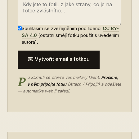
Souhlasím se zveřejněním pod licencí
CC BY-
SA 4.0
(ostatní smějí fotku použít s uvedením
autora).
✉️ Vytvořit email s fotkou
P
o kliknutí se otevře váš mailový klient.
Prosíme,
v něm připojte fotku
(Attach / Připojit) a odešlete
— automatika web ji zařadí.