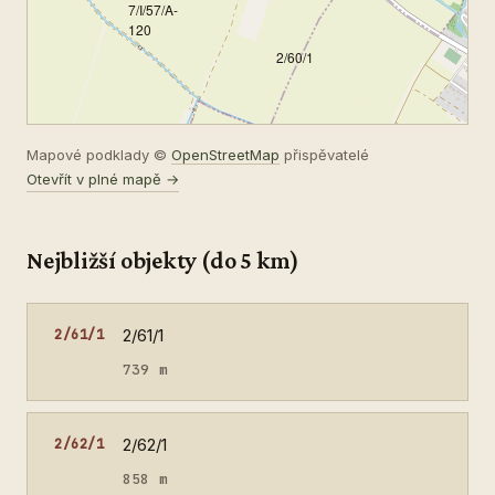
7/I/57/A-
120
2/60/1
Mapové podklady ©
OpenStreetMap
přispěvatelé
Otevřít v plné mapě →
Nejbližší objekty (do 5 km)
2/61/1
2/61/1
739 m
2/62/1
2/62/1
858 m