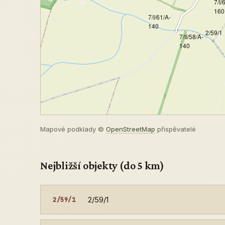
7/I/
160
7/I/61/A-
140
2/59/1
7/II/58/A-
140
Mapové podklady ©
OpenStreetMap
přispěvatelé
Nejbližší objekty (do 5 km)
2/59/1
2/59/1