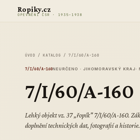
Přeskočit na obsah
Ropiky.cz
OPEVNĚNÍ ČSR · 1935–1938
ÚVOD
/
KATALOG
/
7/I/60/A-160
7/I/60/A-160
NEURČENO · JIHOMORAVSKÝ KRAJ
·
7/I/60/A-160
Lehký objekt vz. 37 „řopík" 7/I/60/A-160. Z
doplnění technických dat, fotografií a historie.