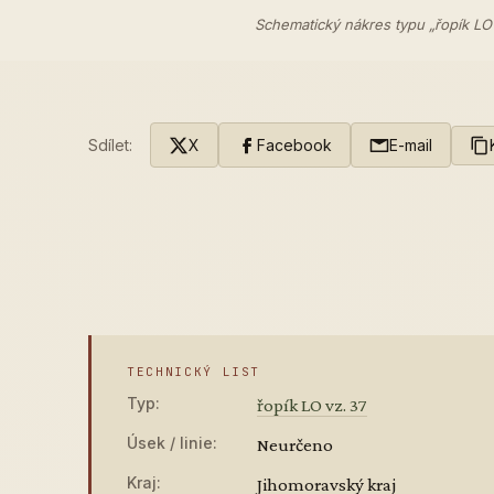
Schematický nákres typu „řopík LO
Sdílet:
X
Facebook
E-mail
TECHNICKÝ LIST
Typ:
řopík LO vz. 37
Úsek / linie:
Neurčeno
Kraj:
Jihomoravský kraj