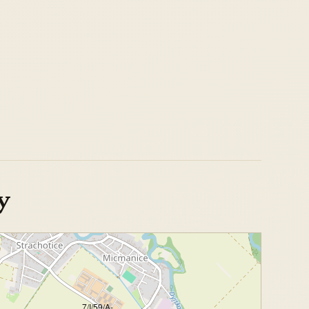
y
7/I/59/A-