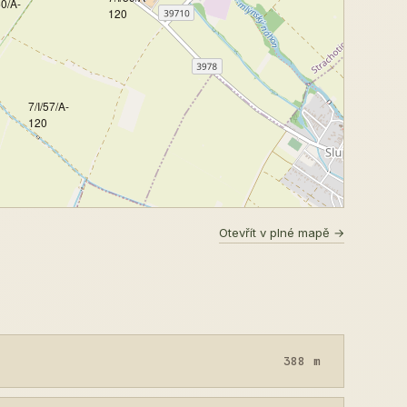
60/A-
120
7/I/57/A-
120
Otevřít v plné mapě →
388 m