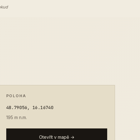
okud
POLOHA
48.79056, 16.16740
195 m n.m.
Otevřít v mapě →