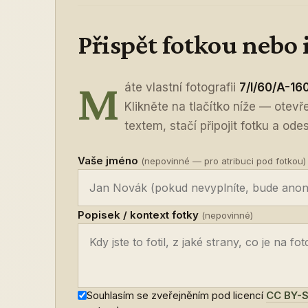
Přispět fotkou nebo
M
áte vlastní fotografii
7/I/60/A-16
Klikněte na tlačítko níže — otev
textem, stačí připojit fotku a odes
Vaše jméno
(nepovinné — pro atribuci pod fotkou)
Popisek / kontext fotky
(nepovinné)
Souhlasím se zveřejněním pod licencí
CC BY-S