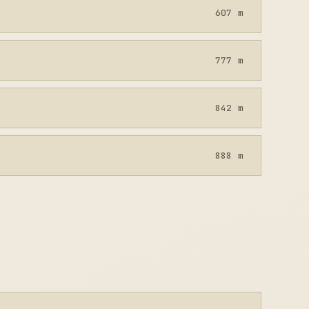
607 m
777 m
842 m
888 m