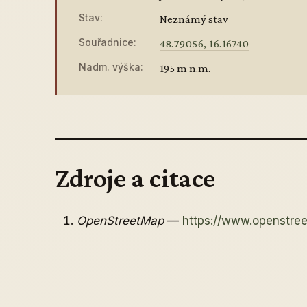
Stav:
Neznámý stav
Souřadnice:
48.79056, 16.16740
Nadm. výška:
195 m n.m.
Zdroje a citace
OpenStreetMap
—
https://www.openstr