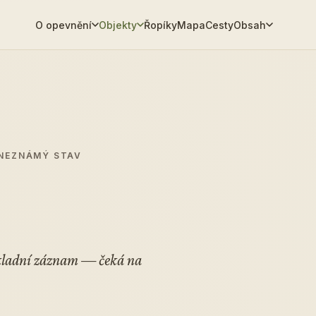
O opevnění
Objekty
Řopíky
Mapa
Cesty
Obsah
 NEZNÁMÝ STAV
ákladní záznam — čeká na