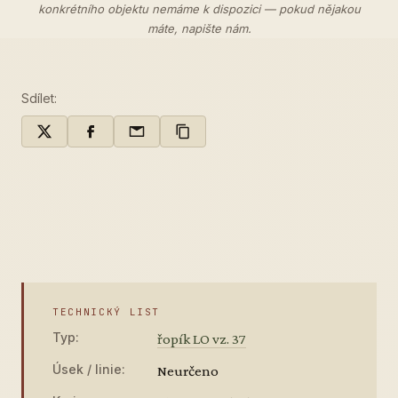
konkrétního objektu nemáme k dispozici — pokud nějakou
máte,
napište nám
.
Sdílet:
TECHNICKÝ LIST
Typ:
řopík LO vz. 37
Úsek / linie:
Neurčeno