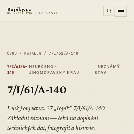
Přeskočit na obsah
Ropiky.cz
OPEVNĚNÍ ČSR · 1935–1938
ÚVOD
/
KATALOG
/
7/I/61/A-140
7/I/61/A-
NEURČENO ·
· NEZNÁMÝ
140
JIHOMORAVSKÝ KRAJ
STAV
7/I/61/A-140
Lehký objekt vz. 37 „řopík" 7/I/61/A-140.
Základní záznam — čeká na doplnění
technických dat, fotografií a historie.