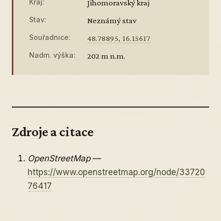
Kraj:
Jihomoravský kraj
Stav:
Neznámý stav
Souřadnice:
48.78895, 16.15617
Nadm. výška:
202 m n.m.
Zdroje a citace
OpenStreetMap
—
https://www.openstreetmap.org/node/33720
76417