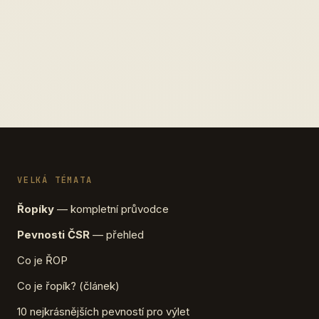
VELKÁ TÉMATA
Řopíky
— kompletní průvodce
Pevnosti ČSR
— přehled
Co je ŘOP
Co je řopík? (článek)
10 nejkrásnějších pevností pro výlet