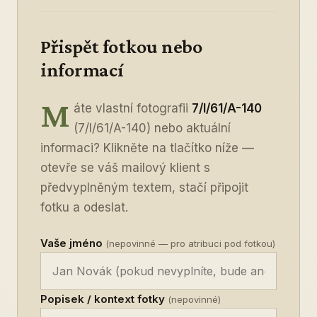
Přispět fotkou nebo
informací
M
áte vlastní fotografii
7/I/61/A-140
(7/I/61/A-140) nebo aktuální
informaci? Klikněte na tlačítko níže —
otevře se váš mailový klient s
předvyplněným textem, stačí připojit
fotku a odeslat.
Vaše jméno
(nepovinné — pro atribuci pod fotkou)
Popisek / kontext fotky
(nepovinné)