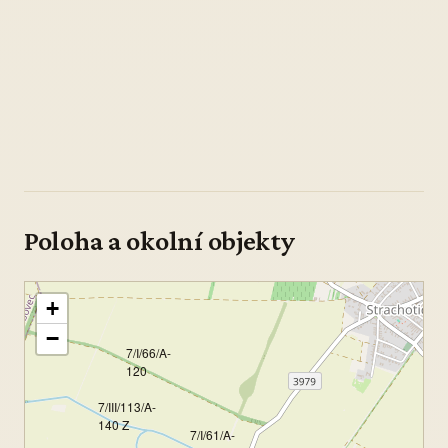
Poloha a okolní objekty
+
−
7/I/66/A-
120
7/III/113/A-
140 Z
7/I/61/A-