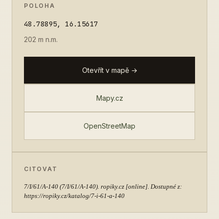
POLOHA
48.78895, 16.15617
202 m n.m.
Otevřít v mapě →
Mapy.cz
OpenStreetMap
CITOVAT
7/I/61/A-140
(7/I/61/A-140). ropiky.cz [online]. Dostupné z:
https://ropiky.cz/katalog/7-i-61-a-140