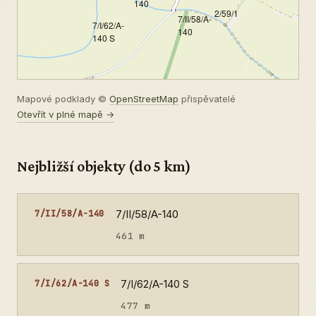
140
2/59/1
7/II/58/A-
7/I/62/A-
140
140 S
Mapové podklady ©
OpenStreetMap
přispěvatelé
Otevřít v plné mapě →
Nejbližší objekty (do 5 km)
7/II/58/A-140
7/II/58/A-140
461 m
7/I/62/A-140 S
7/I/62/A-140 S
477 m