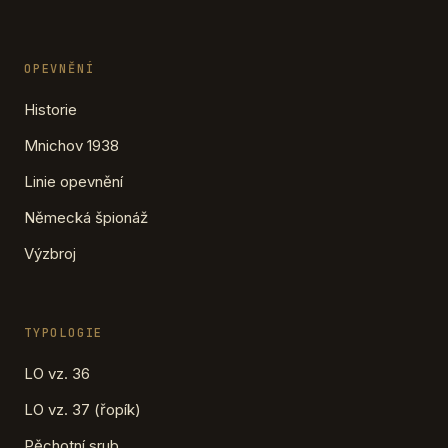
OPEVNĚNÍ
Historie
Mnichov 1938
Linie opevnění
Německá špionáž
Výzbroj
TYPOLOGIE
LO vz. 36
LO vz. 37 (řopík)
Pěchotní srub