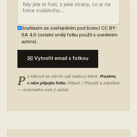
Souhlasím se zveřejněním pod licencí
CC BY-
SA 4.0
(ostatní smějí fotku použít s uvedením
autora).
✉️ Vytvořit email s fotkou
P
o kliknutí se otevře váš mailový klient.
Prosíme,
v něm připojte fotku
(Attach / Připojit) a odešlete
— automatika web ji zařadí.