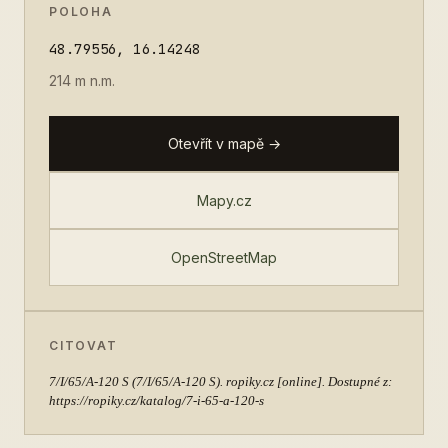
POLOHA
48.79556, 16.14248
214 m n.m.
Otevřít v mapě →
Mapy.cz
OpenStreetMap
CITOVAT
7/I/65/A-120 S
(7/I/65/A-120 S). ropiky.cz [online]. Dostupné z:
https://ropiky.cz/katalog/7-i-65-a-120-s