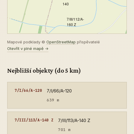
140
7/III/112/A-
160 Z
Mapové podklady ©
OpenStreetMap
přispěvatelé
Otevřít v plné mapě →
Nejbližší objekty (do 5 km)
7/I/66/A-120
7/I/66/A-120
639 m
7/III/113/A-140 Z
7/III/113/A-140 Z
701 m