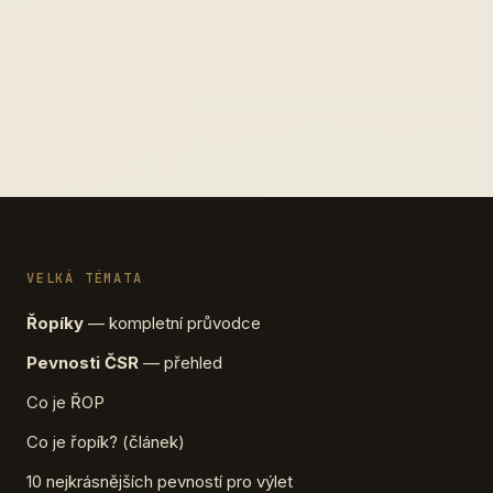
VELKÁ TÉMATA
Řopíky
— kompletní průvodce
Pevnosti ČSR
— přehled
Co je ŘOP
Co je řopík? (článek)
10 nejkrásnějších pevností pro výlet