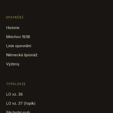
OPEVNĚNÍ
Historie
Mnichov 1938
Linie opevnění
Německá špionáž
Výzbroj
TYPOLOGIE
LO vz. 36
LO vz. 37 (řopík)
Pěchotní srub