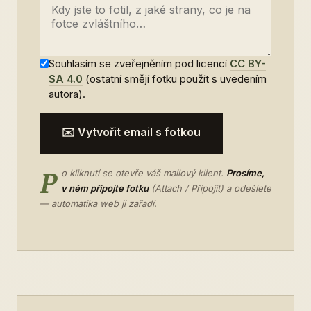
Souhlasím se zveřejněním pod licencí
CC BY-
SA 4.0
(ostatní smějí fotku použít s uvedením
autora).
✉️ Vytvořit email s fotkou
P
o kliknutí se otevře váš mailový klient.
Prosíme,
v něm připojte fotku
(Attach / Připojit) a odešlete
— automatika web ji zařadí.