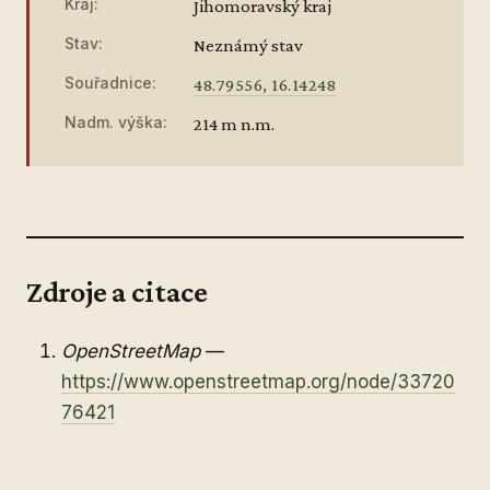
Kraj:
Jihomoravský kraj
Stav:
Neznámý stav
Souřadnice:
48.79556, 16.14248
Nadm. výška:
214 m n.m.
Zdroje a citace
OpenStreetMap
—
https://www.openstreetmap.org/node/33720
76421