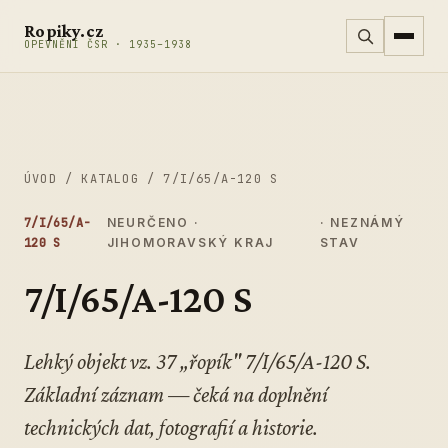
Přeskočit na obsah
Ropiky.cz
OPEVNĚNÍ ČSR · 1935–1938
ÚVOD
/
KATALOG
/
7/I/65/A-120 S
7/I/65/A-
NEURČENO ·
· NEZNÁMÝ
120 S
JIHOMORAVSKÝ KRAJ
STAV
7/I/65/A-120 S
Lehký objekt vz. 37 „řopík" 7/I/65/A-120 S.
Základní záznam — čeká na doplnění
technických dat, fotografií a historie.