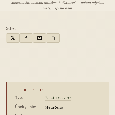
konkrétního objektu nemáme k dispozici — pokud nějakou
máte,
napište nám
.
Sdílet:
TECHNICKÝ LIST
Typ:
řopík LO vz. 37
Úsek / linie:
Neurčeno