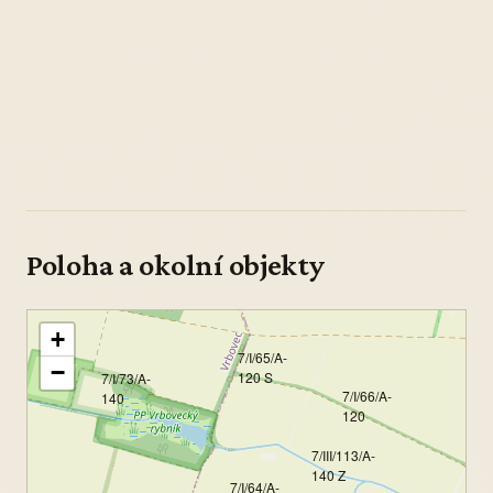
Poloha a okolní objekty
+
7/I/65/A-
−
120 S
7/I/73/A-
7/I/66/A-
140
120
7/III/113/A-
140 Z
7/I/64/A-