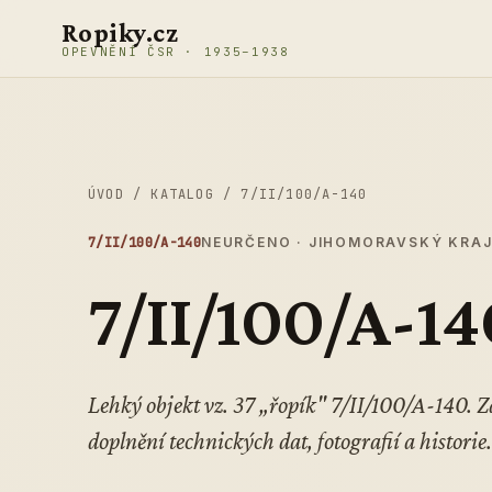
Přeskočit na obsah
Ropiky.cz
OPEVNĚNÍ ČSR · 1935–1938
ÚVOD
/
KATALOG
/
7/II/100/A-140
7/II/100/A-140
NEURČENO · JIHOMORAVSKÝ KRA
7/II/100/A-14
Lehký objekt vz. 37 „řopík" 7/II/100/A-140.
doplnění technických dat, fotografií a historie.