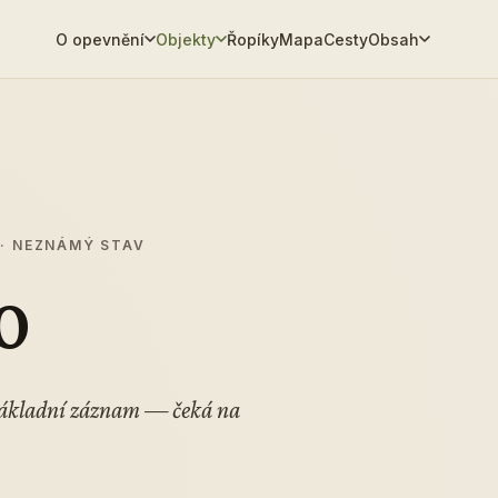
O opevnění
Objekty
Řopíky
Mapa
Cesty
Obsah
J
· NEZNÁMÝ STAV
0
 Základní záznam — čeká na