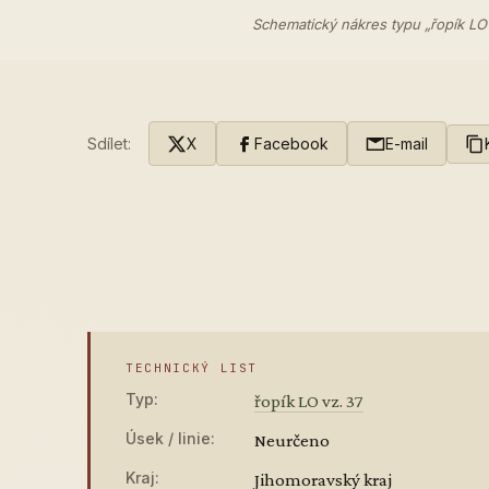
Schematický nákres typu „řopík LO
Sdílet:
X
Facebook
E-mail
TECHNICKÝ LIST
Typ:
řopík LO vz. 37
Úsek / linie:
Neurčeno
Kraj:
Jihomoravský kraj