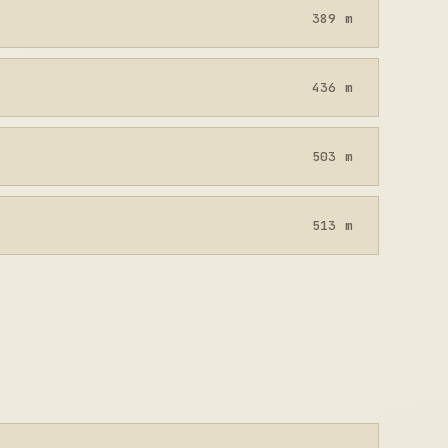
389 m
436 m
503 m
513 m