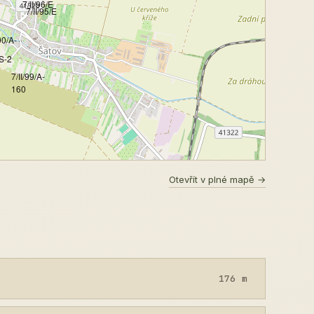
7/II/96/E
7/II/95/E
00/A-
S-2
7/II/99/A-
160
Otevřít v plné mapě →
176 m