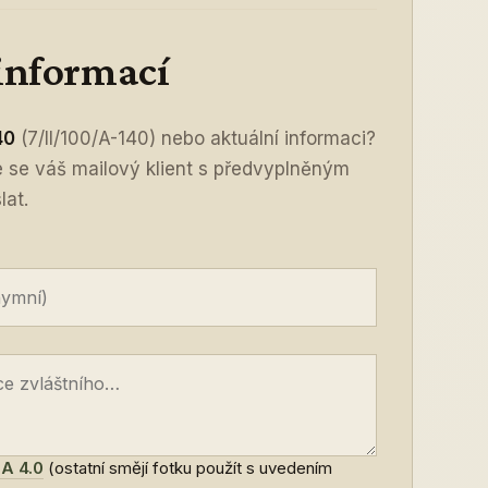
 informací
40
(7/II/100/A-140) nebo aktuální informaci?
ře se váš mailový klient s předvyplněným
lat.
A 4.0
(ostatní smějí fotku použít s uvedením