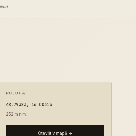
okud
POLOHA
48.79383, 16.00315
252 m n.m.
Otevřít v mapě →