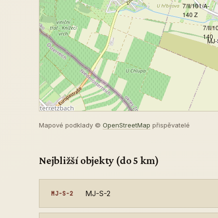
7/II/101/A-
140 Z
7/II/1
140
MJ-
Mapové podklady ©
OpenStreetMap
přispěvatelé
Nejbližší objekty (do 5 km)
MJ-S-2
MJ-S-2