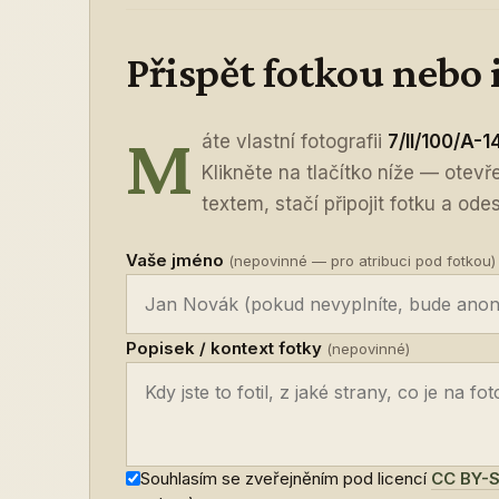
Přispět fotkou nebo
M
áte vlastní fotografii
7/II/100/A-1
Klikněte na tlačítko níže — otev
textem, stačí připojit fotku a odes
Vaše jméno
(nepovinné — pro atribuci pod fotkou)
Popisek / kontext fotky
(nepovinné)
Souhlasím se zveřejněním pod licencí
CC BY-S