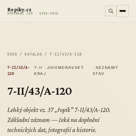
Přeskočit na obsah
Ropiky.cz
OPEVNĚNÍ ČSR · 1935–1938
ÚVOD
/
KATALOG
/
7-II/43/A-120
7-II/43/A-
7-II · JIHOMORAVSKÝ
· NEZNÁMÝ
120
KRAJ
STAV
7-II/43/A-120
Lehký objekt vz. 37 „řopík" 7-II/43/A-120.
Základní záznam — čeká na doplnění
technických dat, fotografií a historie.