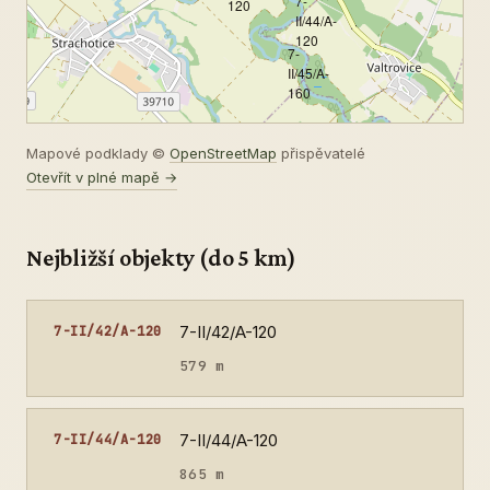
7-
120
II/44/A-
120
7-
II/45/A-
160
Mapové podklady ©
OpenStreetMap
přispěvatelé
Otevřít v plné mapě →
Nejbližší objekty (do 5 km)
7-II/42/A-120
7-II/42/A-120
579 m
7-II/44/A-120
7-II/44/A-120
865 m