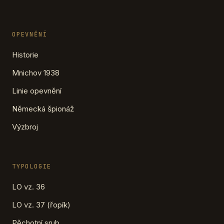
OPEVNĚNÍ
Historie
Mnichov 1938
Linie opevnění
Německá špionáž
Výzbroj
TYPOLOGIE
LO vz. 36
LO vz. 37 (řopík)
Pěchotní srub