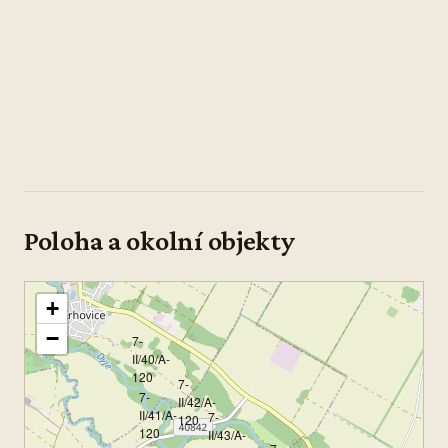
Poloha a okolní objekty
+
−
7-
II/40/A-
120
7-
7-
II/42/A-
II/41/A-
7-
120
120
II/43/A-