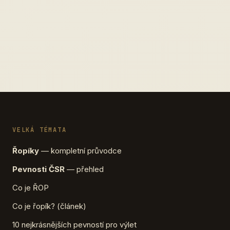
VELKÁ TÉMATA
Řopíky
— kompletní průvodce
Pevnosti ČSR
— přehled
Co je ŘOP
Co je řopík? (článek)
10 nejkrásnějších pevností pro výlet