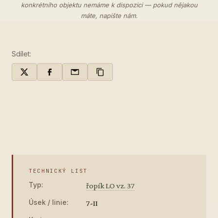
konkrétního objektu nemáme k dispozici — pokud nějakou
máte,
napište nám
.
Sdílet:
TECHNICKÝ LIST
Typ:
řopík LO vz. 37
Úsek / linie:
7-II