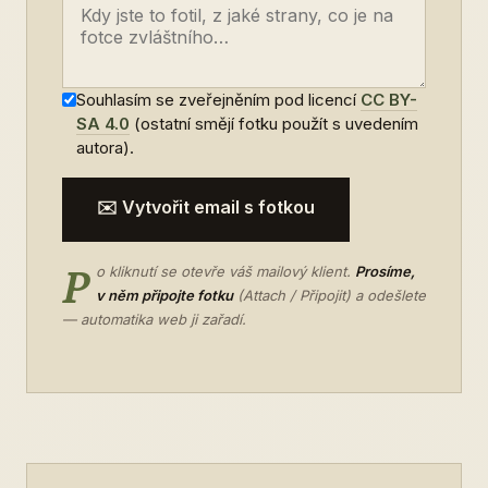
Souhlasím se zveřejněním pod licencí
CC BY-
SA 4.0
(ostatní smějí fotku použít s uvedením
autora).
✉️ Vytvořit email s fotkou
P
o kliknutí se otevře váš mailový klient.
Prosíme,
v něm připojte fotku
(Attach / Připojit) a odešlete
— automatika web ji zařadí.