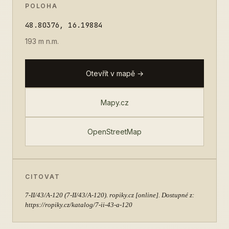
POLOHA
48.80376, 16.19884
193 m n.m.
Otevřít v mapě →
Mapy.cz
OpenStreetMap
CITOVAT
7-II/43/A-120
(7-II/43/A-120). ropiky.cz [online]. Dostupné z:
https://ropiky.cz/katalog/7-ii-43-a-120