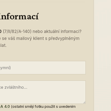
 informací
0
(7/II/82/A-140) nebo aktuální informaci?
ře se váš mailový klient s předvyplněným
lat.
A 4.0
(ostatní smějí fotku použít s uvedením