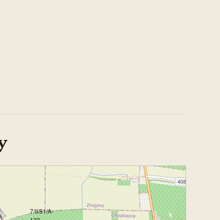
y
7/II/81/A-
120