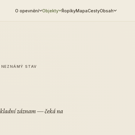
O opevnění
Objekty
Řopíky
Mapa
Cesty
Obsah
· NEZNÁMÝ STAV
0
Základní záznam — čeká na