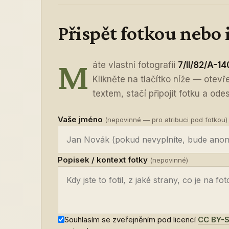
Přispět fotkou nebo
M
áte vlastní fotografii
7/II/82/A-14
Klikněte na tlačítko níže — otev
textem, stačí připojit fotku a odes
Vaše jméno
(nepovinné — pro atribuci pod fotkou)
Popisek / kontext fotky
(nepovinné)
Souhlasím se zveřejněním pod licencí
CC BY-S