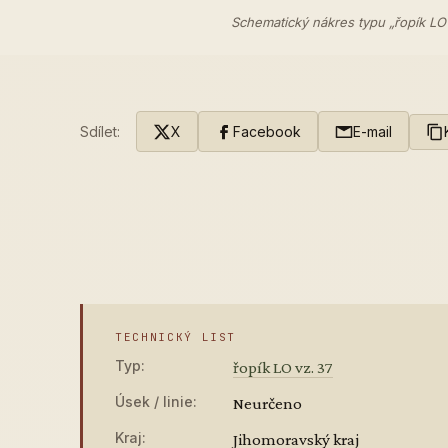
Schematický nákres typu „řopík LO
Sdílet:
X
Facebook
E-mail
TECHNICKÝ LIST
Typ:
řopík LO vz. 37
Úsek / linie:
Neurčeno
Kraj:
Jihomoravský kraj