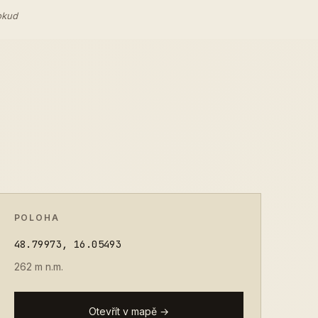
okud
POLOHA
48.79973, 16.05493
262 m n.m.
Otevřít v mapě →