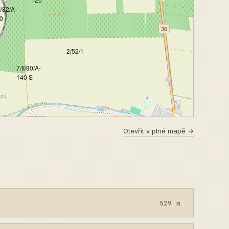
I/82/A-
0
2/52/1
7/II/80/A-
140 S
Otevřít v plné mapě →
529 m