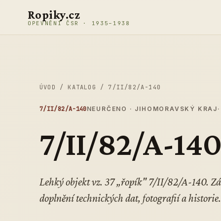
Přeskočit na obsah
Ropiky.cz
OPEVNĚNÍ ČSR · 1935–1938
ÚVOD
/
KATALOG
/
7/II/82/A-140
7/II/82/A-140
NEURČENO · JIHOMORAVSKÝ KRAJ
7/II/82/A-14
Lehký objekt vz. 37 „řopík" 7/II/82/A-140. 
doplnění technických dat, fotografií a historie.