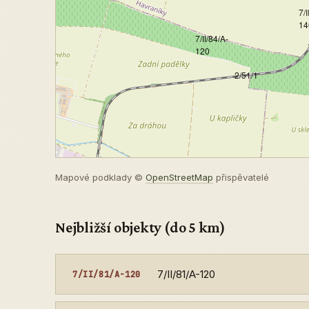
7/I
14
7/II/84/A-
120
2/51/1
Mapové podklady ©
OpenStreetMap
přispěvatelé
Nejbližší objekty (do 5 km)
7/II/81/A-120
7/II/81/A-120