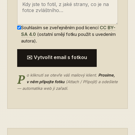
Souhlasím se zveřejněním pod licencí
CC BY-
SA 4.0
(ostatní smějí fotku použít s uvedením
autora).
✉️ Vytvořit email s fotkou
P
o kliknutí se otevře váš mailový klient.
Prosíme,
v něm připojte fotku
(Attach / Připojit) a odešlete
— automatika web ji zařadí.