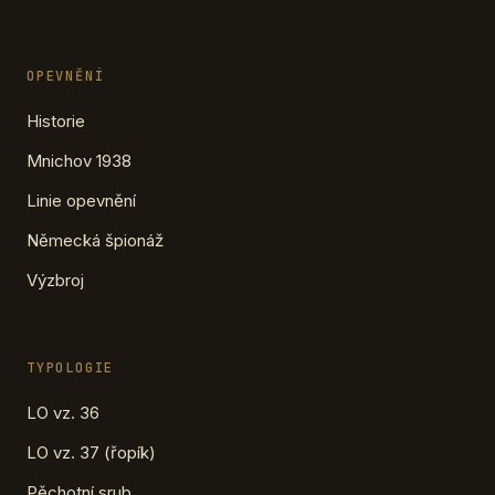
OPEVNĚNÍ
Historie
Mnichov 1938
Linie opevnění
Německá špionáž
Výzbroj
TYPOLOGIE
LO vz. 36
LO vz. 37 (řopík)
Pěchotní srub