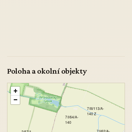
Poloha a okolní objekty
+
−
7/III/113/A-
140 Z
7/I/64/A-
140
7/I/62/A-
2/57/1