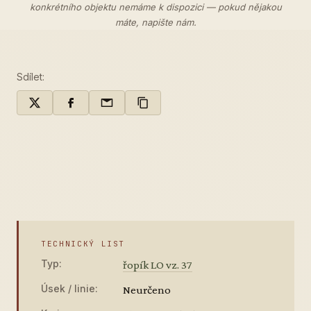
konkrétního objektu nemáme k dispozici — pokud nějakou
máte,
napište nám
.
Sdílet:
TECHNICKÝ LIST
Typ:
řopík LO vz. 37
Úsek / linie:
Neurčeno