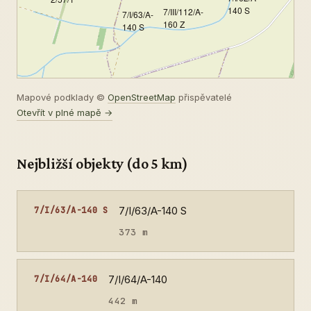
140 S
7/III/112/A-
7/I/63/A-
160 Z
140 S
Mapové podklady ©
OpenStreetMap
přispěvatelé
Otevřít v plné mapě →
Nejbližší objekty (do 5 km)
7/I/63/A-140 S
7/I/63/A-140 S
373 m
7/I/64/A-140
7/I/64/A-140
442 m