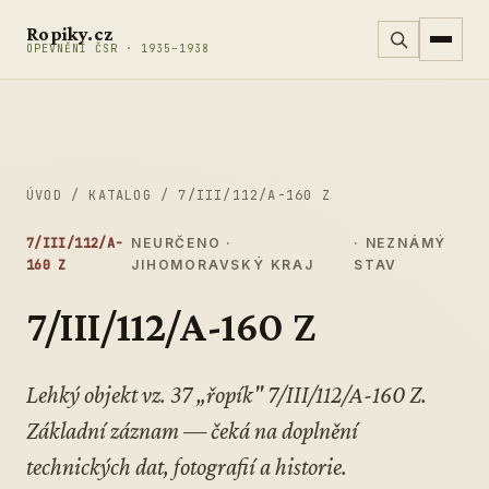
Přeskočit na obsah
Ropiky.cz
OPEVNĚNÍ ČSR · 1935–1938
ÚVOD
/
KATALOG
/
7/III/112/A-160 Z
7/III/112/A-
NEURČENO ·
· NEZNÁMÝ
160 Z
JIHOMORAVSKÝ KRAJ
STAV
7/III/112/A-160 Z
Lehký objekt vz. 37 „řopík" 7/III/112/A-160 Z.
Základní záznam — čeká na doplnění
technických dat, fotografií a historie.