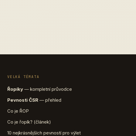
VELKÁ TÉMATA
Řopíky
— kompletní průvodce
Pevnosti ČSR
— přehled
Co je ŘOP
Co je řopík? (článek)
10 nejkrásnějších pevností pro výlet