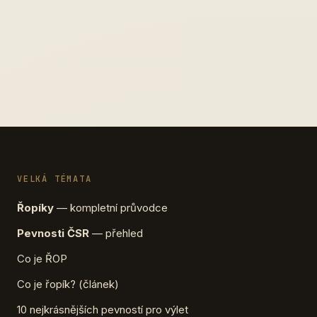
VELKÁ TÉMATA
Řopíky
— kompletní průvodce
Pevnosti ČSR
— přehled
Co je ŘOP
Co je řopík? (článek)
10 nejkrásnějších pevností pro výlet