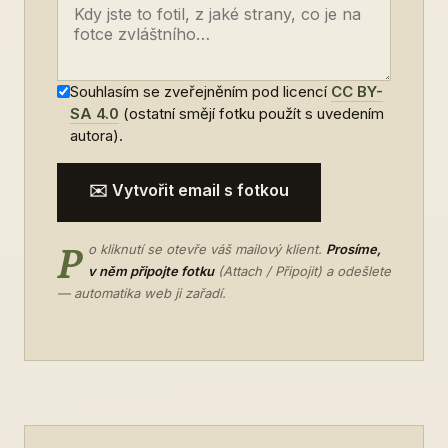
Souhlasím se zveřejněním pod licencí
CC BY-
SA 4.0
(ostatní smějí fotku použít s uvedením
autora).
✉️ Vytvořit email s fotkou
P
o kliknutí se otevře váš mailový klient.
Prosíme,
v něm připojte fotku
(Attach / Připojit) a odešlete
— automatika web ji zařadí.