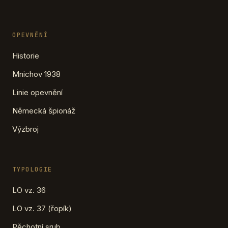
OPEVNĚNÍ
Historie
Mnichov 1938
Linie opevnění
Německá špionáž
Výzbroj
TYPOLOGIE
LO vz. 36
LO vz. 37 (řopík)
Pěchotní srub