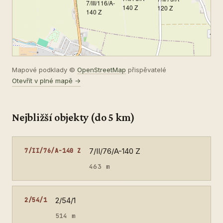
7/III/116/A-
140 Z
120 Z
140 Z
Mapové podklady ©
OpenStreetMap
přispěvatelé
Otevřít v plné mapě →
Nejbližší objekty (do 5 km)
7/II/76/A-140 Z
7/II/76/A-140 Z
463 m
2/54/1
2/54/1
514 m