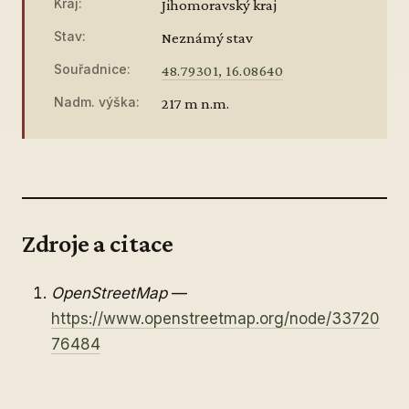
Kraj:
Jihomoravský kraj
Stav:
Neznámý stav
Souřadnice:
48.79301, 16.08640
Nadm. výška:
217 m n.m.
Zdroje a citace
OpenStreetMap
—
https://www.openstreetmap.org/node/33720
76484