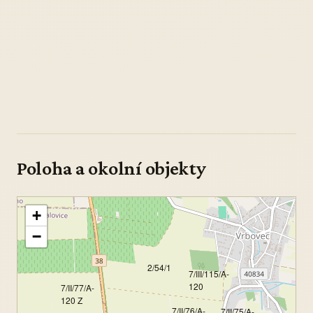
Poloha a okolní objekty
+
−
2/54/1
7/III/115/A-
120
7/II/77/A-
120 Z
7/II/76/A-
7/II/75/A-