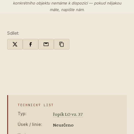
konkrétního objektu nemáme k dispozici — pokud nějakou
máte,
napište nám
.
Sdílet:
TECHNICKÝ LIST
Typ:
řopík LO vz. 37
Úsek / linie:
Neurčeno