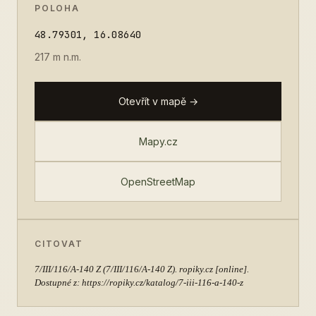
POLOHA
48.79301, 16.08640
217 m n.m.
Otevřít v mapě →
Mapy.cz
OpenStreetMap
CITOVAT
7/III/116/A-140 Z
(7/III/116/A-140 Z). ropiky.cz [online].
Dostupné z: https://ropiky.cz/katalog/7-iii-116-a-140-z