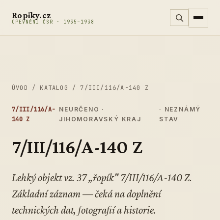
Přeskočit na obsah
Ropiky.cz
OPEVNĚNÍ ČSR · 1935–1938
ÚVOD
/
KATALOG
/
7/III/116/A-140 Z
7/III/116/A-
NEURČENO ·
· NEZNÁMÝ
140 Z
JIHOMORAVSKÝ KRAJ
STAV
7/III/116/A-140 Z
Lehký objekt vz. 37 „řopík" 7/III/116/A-140 Z.
Základní záznam — čeká na doplnění
technických dat, fotografií a historie.