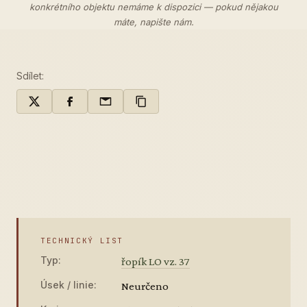
konkrétního objektu nemáme k dispozici — pokud nějakou
máte,
napište nám
.
Sdílet:
TECHNICKÝ LIST
Typ:
řopík LO vz. 37
Úsek / linie:
Neurčeno