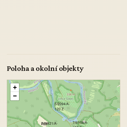
Poloha a okolní objekty
+
−
5/2094/A-
120 Z
7/II/108/A-
7/III/121/A-
ŘOP