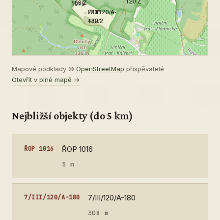
120 Z
160 Z
1016
7/III/120/A-
ŘOP
180
432/2
Mapové podklady ©
OpenStreetMap
přispěvatelé
Otevřít v plné mapě →
Nejbližší objekty (do 5 km)
ŘOP 1016
ŘOP 1016
5 m
7/III/120/A-180
7/III/120/A-180
308 m