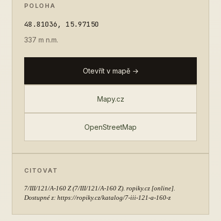
POLOHA
48.81036, 15.97150
337 m n.m.
Otevřít v mapě →
Mapy.cz
OpenStreetMap
CITOVAT
7/III/121/A-160 Z
(7/III/121/A-160 Z). ropiky.cz [online].
Dostupné z: https://ropiky.cz/katalog/7-iii-121-a-160-z