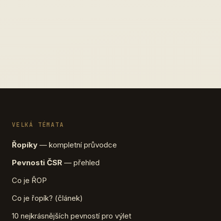
VELKÁ TÉMATA
Řopíky
— kompletní průvodce
Pevnosti ČSR
— přehled
Co je ŘOP
Co je řopík? (článek)
10 nejkrásnějších pevností pro výlet