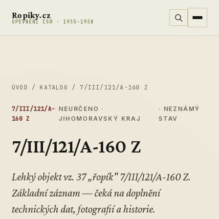
Přeskočit na obsah
Ropiky.cz
OPEVNĚNÍ ČSR · 1935–1938
ÚVOD
/
KATALOG
/
7/III/121/A-160 Z
7/III/121/A-
NEURČENO ·
· NEZNÁMÝ
160 Z
JIHOMORAVSKÝ KRAJ
STAV
7/III/121/A-160 Z
Lehký objekt vz. 37 „řopík" 7/III/121/A-160 Z.
Základní záznam — čeká na doplnění
technických dat, fotografií a historie.