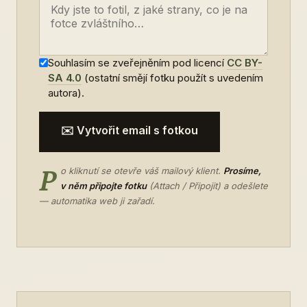
Souhlasím se zveřejněním pod licencí
CC BY-
SA 4.0
(ostatní smějí fotku použít s uvedením
autora).
✉️ Vytvořit email s fotkou
P
o kliknutí se otevře váš mailový klient.
Prosíme,
v něm připojte fotku
(Attach / Připojit) a odešlete
— automatika web ji zařadí.