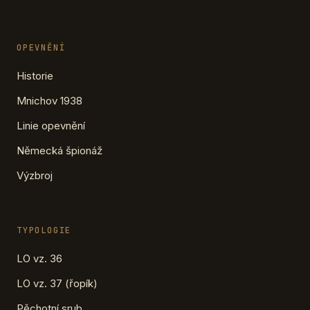
OPEVNĚNÍ
Historie
Mnichov 1938
Linie opevnění
Německá špionáž
Výzbroj
TYPOLOGIE
LO vz. 36
LO vz. 37 (řopík)
Pěchotní srub