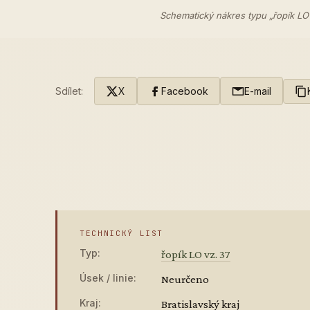
Schematický nákres typu „řopík LO
Sdílet:
X
Facebook
E-mail
TECHNICKÝ LIST
Typ:
řopík LO vz. 37
Úsek / linie:
Neurčeno
Kraj:
Bratislavský kraj