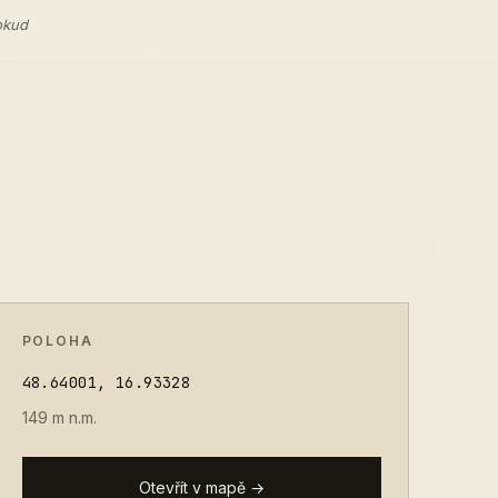
okud
POLOHA
48.64001, 16.93328
149 m n.m.
Otevřít v mapě →