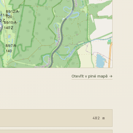
8/b12/A-
b11/A-
120
0 Z
8/b10/A-
140 Z
8/b7/A-
140
Otevřít v plné mapě →
482 m