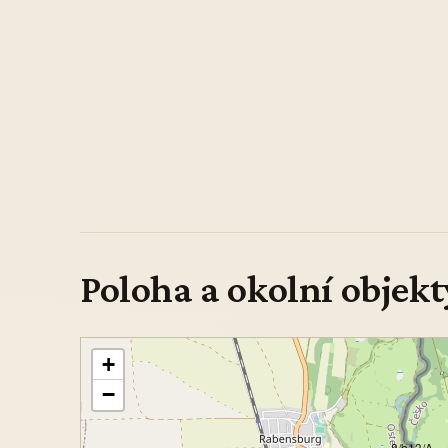
Poloha a okolní objekt
+
−
8/b13/A-