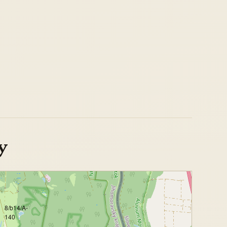
y
8/b14/A-
140