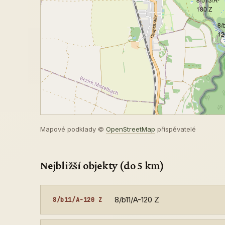
180 Z
8/
12
Mapové podklady ©
OpenStreetMap
přispěvatelé
Nejbližší objekty (do 5 km)
8/b11/A-120 Z
8/b11/A-120 Z