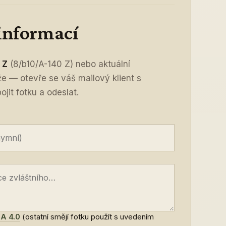
 informací
 Z
(8/b10/A-140 Z) nebo aktuální
íže — otevře se váš mailový klient s
jit fotku a odeslat.
A 4.0
(ostatní smějí fotku použít s uvedením