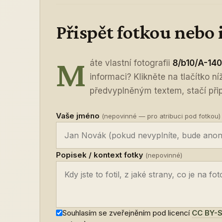
Přispět fotkou nebo
M
áte vlastní fotografii
8/b10/A-140
informaci? Klikněte na tlačítko n
předvyplněným textem, stačí připo
Vaše jméno
(nepovinné — pro atribuci pod fotkou)
Popisek / kontext fotky
(nepovinné)
Souhlasím se zveřejněním pod licencí
CC BY-S