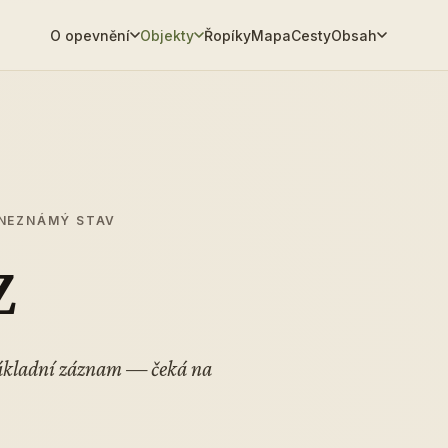
O opevnění
Objekty
Řopíky
Mapa
Cesty
Obsah
 NEZNÁMÝ STAV
Z
Základní záznam — čeká na