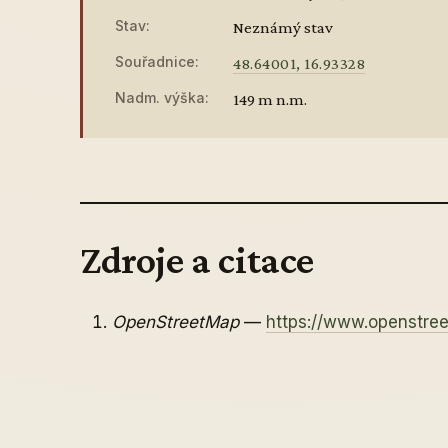
Stav:
Neznámý stav
Souřadnice:
48.64001, 16.93328
Nadm. výška:
149 m n.m.
Zdroje a citace
OpenStreetMap
—
https://www.openstr