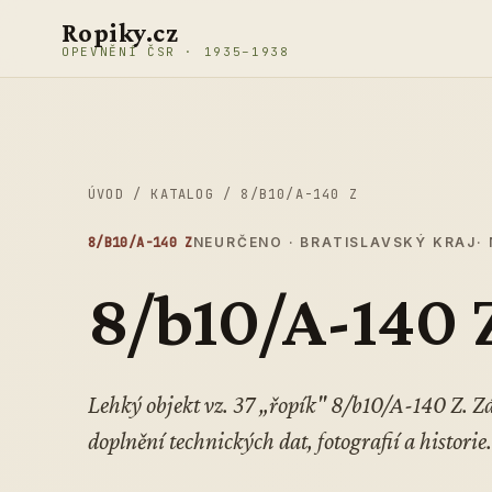
Přeskočit na obsah
Ropiky.cz
OPEVNĚNÍ ČSR · 1935–1938
ÚVOD
/
KATALOG
/
8/B10/A-140 Z
8/B10/A-140 Z
NEURČENO · BRATISLAVSKÝ KRAJ
·
8/b10/A-140 
Lehký objekt vz. 37 „řopík" 8/b10/A-140 Z. 
doplnění technických dat, fotografií a historie.