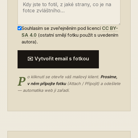
Souhlasím se zveřejněním pod licencí
CC BY-
SA 4.0
(ostatní smějí fotku použít s uvedením
autora).
✉️ Vytvořit email s fotkou
P
o kliknutí se otevře váš mailový klient.
Prosíme,
v něm připojte fotku
(Attach / Připojit) a odešlete
— automatika web ji zařadí.