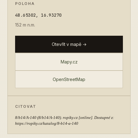
POLOHA
48.65302, 16.93270
152 m n.m.
Otevřít v mapě →
Mapy.cz
OpenStreetMap
CITOVAT
8/b14/A-140
(8/b14/A-140). ropiky.cz [online]. Dostupné z:
https://ropiky.cz/katalog/8-b14-a-140