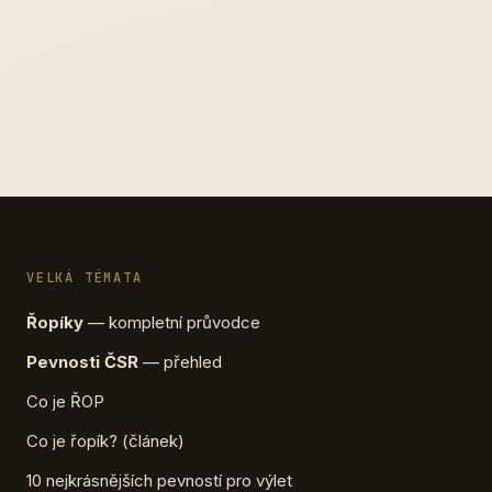
VELKÁ TÉMATA
Řopíky
— kompletní průvodce
Pevnosti ČSR
— přehled
Co je ŘOP
Co je řopík? (článek)
10 nejkrásnějších pevností pro výlet