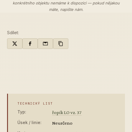
konkrétního objektu nemáme k dispozici — pokud nějakou
máte,
napište nám
.
Sdílet:
TECHNICKÝ LIST
Typ:
řopík LO vz. 37
Úsek / linie:
Neurčeno