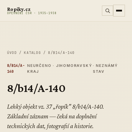
Přeskočit na obsah
Ropiky.cz
OPEVNĚNÍ ČSR · 1935–1938
ÚVOD
/
KATALOG
/
8/B14/A-140
8/B14/A-
NEURČENO · JIHOMORAVSKÝ
· NEZNÁMÝ
140
KRAJ
STAV
8/b14/A-140
Lehký objekt vz. 37 „řopík" 8/b14/A-140.
Základní záznam — čeká na doplnění
technických dat, fotografií a historie.