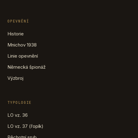
OPEVNĚNÍ
Historie
Mnichov 1938
Linie opevnění
Německá špionáž
Výzbroj
TYPOLOGIE
LO vz. 36
LO vz. 37 (řopík)
Pěchotní srub