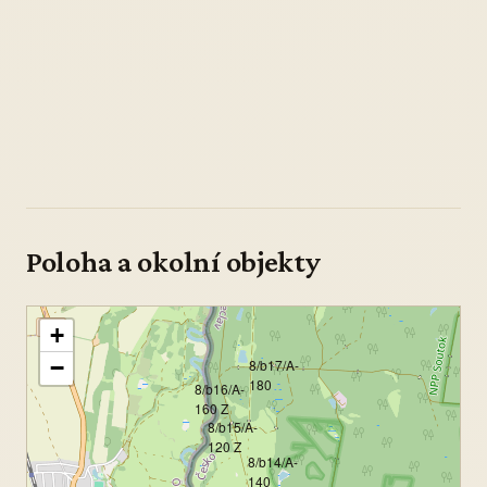
Poloha a okolní objekty
+
−
8/b17/A-
180
8/b16/A-
160 Z
8/b15/A-
120 Z
8/b14/A-
140