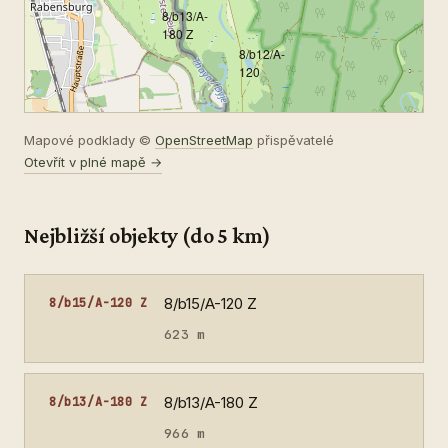
8/b13/A-
180 Z
8/b12/A-
120
Mapové podklady ©
OpenStreetMap
přispěvatelé
Otevřít v plné mapě →
Nejbližší objekty (do 5 km)
8/b15/A-120 Z
8/b15/A-120 Z
623 m
8/b13/A-180 Z
8/b13/A-180 Z
966 m