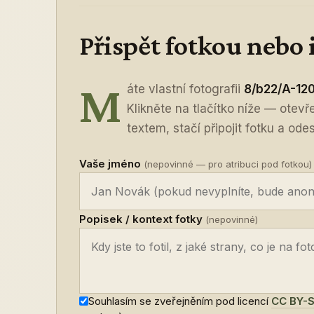
Přispět fotkou nebo
M
áte vlastní fotografii
8/b22/A-12
Klikněte na tlačítko níže — otev
textem, stačí připojit fotku a odes
Vaše jméno
(nepovinné — pro atribuci pod fotkou)
Popisek / kontext fotky
(nepovinné)
Souhlasím se zveřejněním pod licencí
CC BY-S