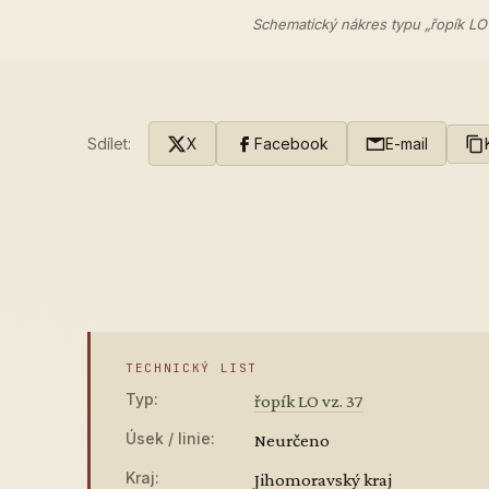
Schematický nákres typu „řopík LO
Sdílet:
X
Facebook
E-mail
TECHNICKÝ LIST
Typ:
řopík LO vz. 37
Úsek / linie:
Neurčeno
Kraj:
Jihomoravský kraj