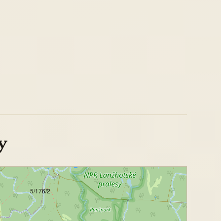
y
5/176/2