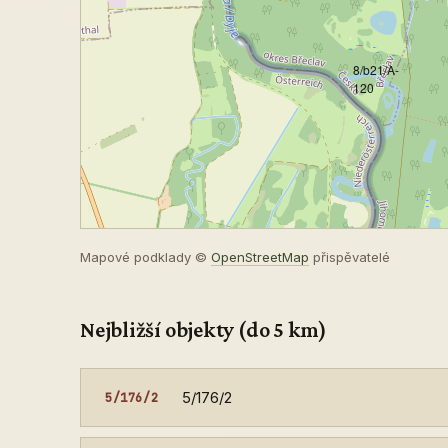
8/b21/A-
120
Mapové podklady ©
OpenStreetMap
přispěvatelé
Nejbližší objekty (do 5 km)
5/176/2
5/176/2