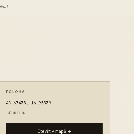
okud
POLOHA
48.67433, 16.93339
161 m n.m.
Otevřít v mapě →