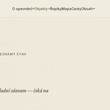
O opevnění
Objekty
Řopíky
Mapa
Cesty
Obsah
NEZNÁMÝ STAV
ákladní záznam — čeká na