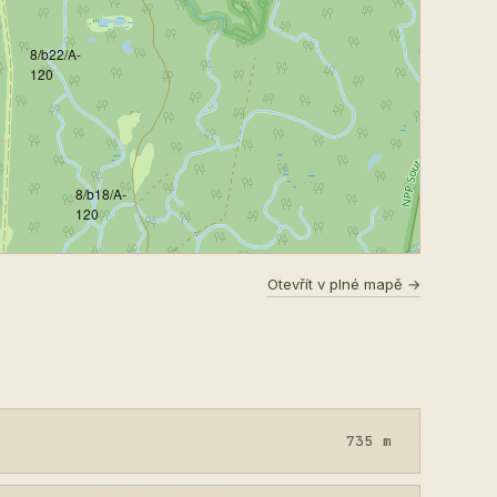
8/b22/A-
120
8/b18/A-
120
Otevřít v plné mapě →
735 m