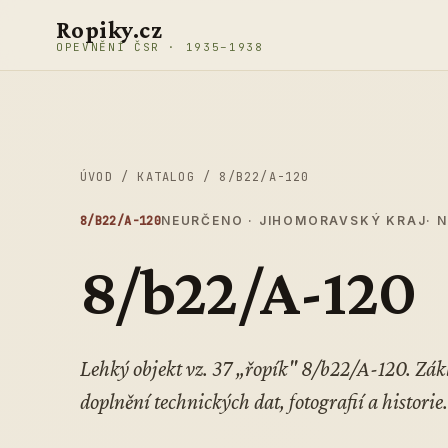
Přeskočit na obsah
Ropiky.cz
OPEVNĚNÍ ČSR · 1935–1938
ÚVOD
/
KATALOG
/
8/B22/A-120
8/B22/A-120
NEURČENO · JIHOMORAVSKÝ KRAJ
· 
8/b22/A-120
Lehký objekt vz. 37 „řopík" 8/b22/A-120. Z
doplnění technických dat, fotografií a historie.