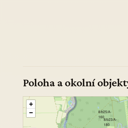
Poloha a okolní objekt
+
−
8/b25/A-
160
8/b23/A-
180