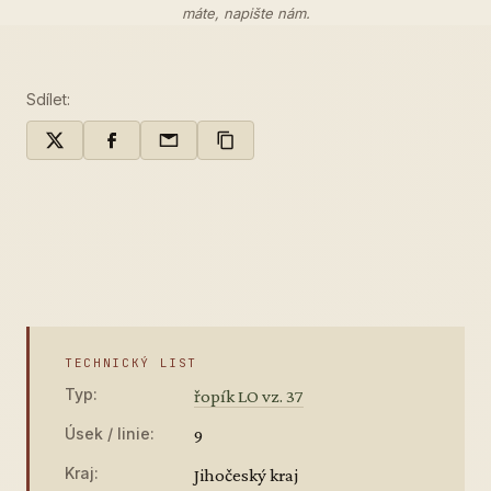
máte,
napište nám
.
Sdílet:
TECHNICKÝ LIST
Typ:
řopík LO vz. 37
Úsek / linie:
9
Kraj:
Jihočeský kraj