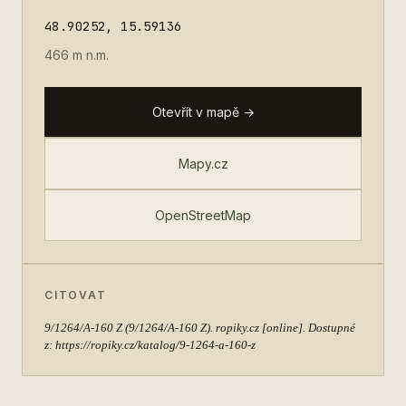
48.90252, 15.59136
466 m n.m.
Otevřít v mapě →
Mapy.cz
OpenStreetMap
CITOVAT
9/1264/A-160 Z
(9/1264/A-160 Z). ropiky.cz [online]. Dostupné
z: https://ropiky.cz/katalog/9-1264-a-160-z