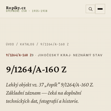
Přeskočit na obsah
Ropiky.cz
OPEVNĚNÍ ČSR · 1935–1938
ÚVOD
/
KATALOG
/
9/1264/A-160 Z
9/1264/A-160 Z
9 · JIHOČESKÝ KRAJ
· NEZNÁMÝ STAV
9/1264/A-160 Z
Lehký objekt vz. 37 „řopík" 9/1264/A-160 Z.
Základní záznam — čeká na doplnění
technických dat, fotografií a historie.