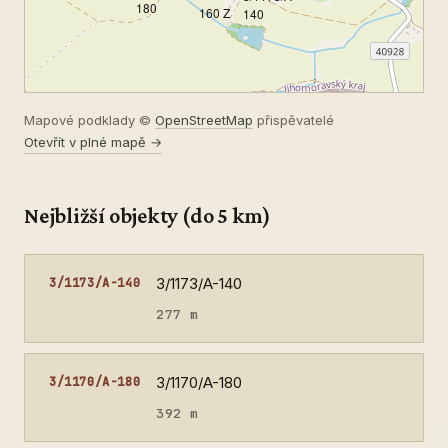
180
160 Z
140
Mapové podklady ©
OpenStreetMap
přispěvatelé
Otevřít v plné mapě →
Nejbližší objekty (do 5 km)
3/1173/A-140
3/1173/A-140
277 m
3/1170/A-180
3/1170/A-180
392 m