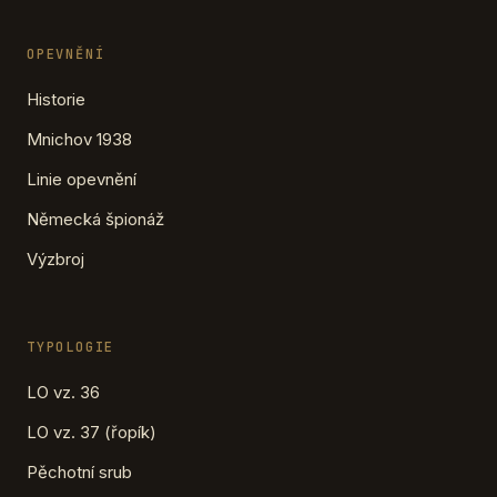
OPEVNĚNÍ
Historie
Mnichov 1938
Linie opevnění
Německá špionáž
Výzbroj
TYPOLOGIE
LO vz. 36
LO vz. 37 (řopík)
Pěchotní srub