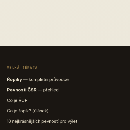
VELKÁ TÉMATA
Řopíky
— kompletní průvodce
Pevnosti ČSR
— přehled
Co je ŘOP
Co je řopík? (článek)
10 nejkrásnějších pevností pro výlet