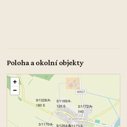
Poloha a okolní objekty
+
−
9/1328/A-
3/1169/A-
180 S
120 S
3/1172/A-
140
3/1170/A-
9/1264/A-
3/1173/A-