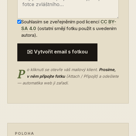
Souhlasím se zveřejněním pod licencí
CC BY-
SA 4.0
(ostatní smějí fotku použít s uvedením
autora).
✉️ Vytvořit email s fotkou
P
o kliknutí se otevře váš mailový klient.
Prosíme,
v něm připojte fotku
(Attach / Připojit) a odešlete
— automatika web ji zařadí.
POLOHA