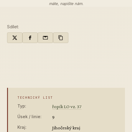
máte,
napište nám
.
Sdílet:
TECHNICKÝ LIST
Typ:
řopík LO vz. 37
Úsek / linie:
9
Kraj:
Jihočeský kraj