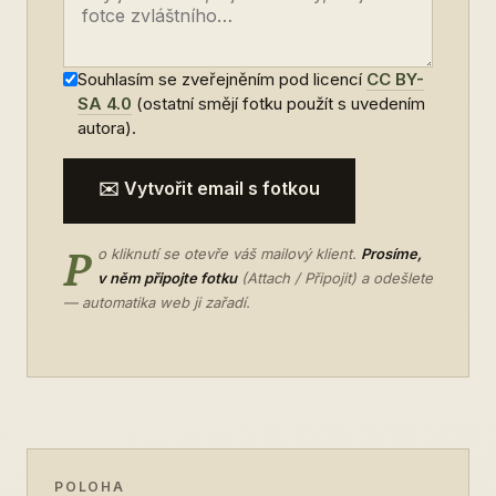
Souhlasím se zveřejněním pod licencí
CC BY-
SA 4.0
(ostatní smějí fotku použít s uvedením
autora).
✉️ Vytvořit email s fotkou
P
o kliknutí se otevře váš mailový klient.
Prosíme,
v něm připojte fotku
(Attach / Připojit) a odešlete
— automatika web ji zařadí.
POLOHA