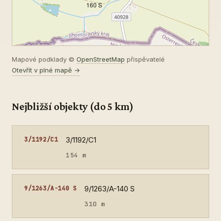
160 S
Mapové podklady ©
OpenStreetMap
přispěvatelé
Otevřít v plné mapě →
Nejbližší objekty (do 5 km)
3/1192/C1
3/1192/C1
154 m
9/1263/A-140 S
9/1263/A-140 S
310 m