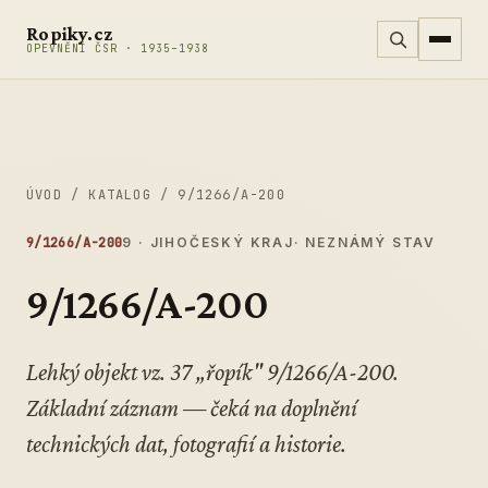
Přeskočit na obsah
Ropiky.cz
OPEVNĚNÍ ČSR · 1935–1938
ÚVOD
/
KATALOG
/
9/1266/A-200
9/1266/A-200
9 · JIHOČESKÝ KRAJ
· NEZNÁMÝ STAV
9/1266/A-200
Lehký objekt vz. 37 „řopík" 9/1266/A-200.
Základní záznam — čeká na doplnění
technických dat, fotografií a historie.