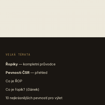
VELKÁ TÉMATA
Řopíky
— kompletní průvodce
Pevnosti ČSR
— přehled
Co je ŘOP
Co je řopík? (článek)
10 nejkrásnějších pevností pro výlet