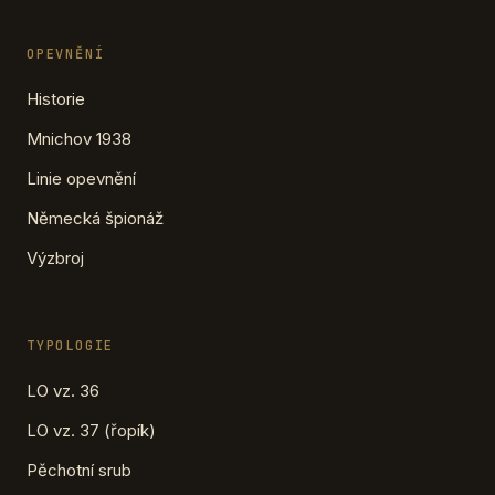
OPEVNĚNÍ
Historie
Mnichov 1938
Linie opevnění
Německá špionáž
Výzbroj
TYPOLOGIE
LO vz. 36
LO vz. 37 (řopík)
Pěchotní srub