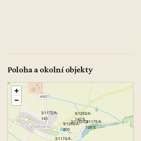
Poloha a okolní objekty
+
−
3/1172/A-
9/1263/A-
140
140 S
3/1192/C1
3/1175/A-
9/1266/A-
120 S
200
3/1174/A-