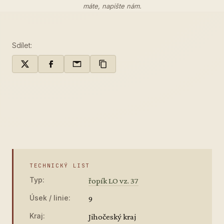
máte,
napište nám
.
Sdílet:
TECHNICKÝ LIST
Typ:
řopík LO vz. 37
Úsek / linie:
9
Kraj:
Jihočeský kraj