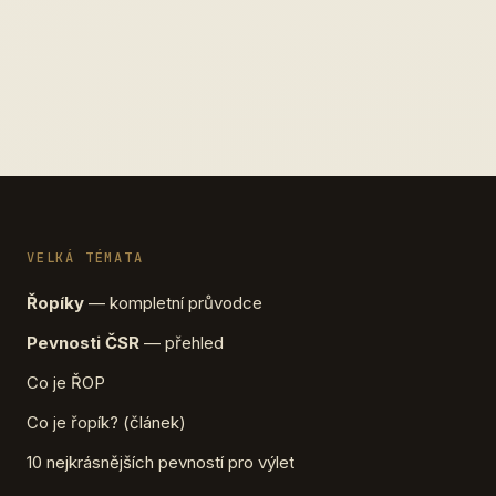
VELKÁ TÉMATA
Řopíky
— kompletní průvodce
Pevnosti ČSR
— přehled
Co je ŘOP
Co je řopík? (článek)
10 nejkrásnějších pevností pro výlet