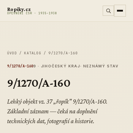
Přeskočit na obsah
Ropiky.cz
OPEVNĚNÍ ČSR · 1935–1938
ÚVOD
/
KATALOG
/
9/1270/A-160
9/1270/A-160
9 · JIHOČESKÝ KRAJ
· NEZNÁMÝ STAV
9/1270/A-160
Lehký objekt vz. 37 „řopík" 9/1270/A-160.
Základní záznam — čeká na doplnění
technických dat, fotografií a historie.