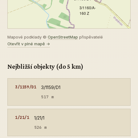
3/1160/A-
160 Z
Mapové podklady ©
OpenStreetMap
přispěvatelé
Otevřít v plné mapě →
Nejbližší objekty (do 5 km)
3/1159/D1
3/1159/D1
517 m
1/21/1
1/21/1
526 m