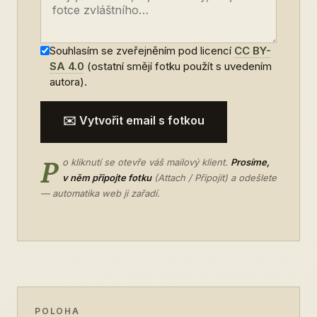
Souhlasím se zveřejněním pod licencí
CC BY-
SA 4.0
(ostatní smějí fotku použít s uvedením
autora).
✉️ Vytvořit email s fotkou
P
o kliknutí se otevře váš mailový klient.
Prosíme,
v něm připojte fotku
(Attach / Připojit) a odešlete
— automatika web ji zařadí.
POLOHA