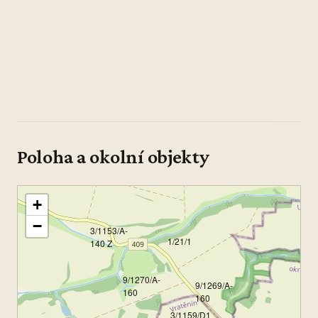
Poloha a okolní objekty
+
−
3/1153/A-
1/21/1
140 Z
9/1270/A-
9/1269/A-
160
160
3/1159/D1