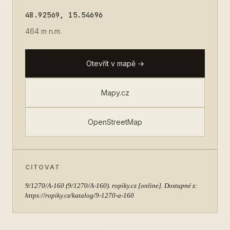
48.92569, 15.54696
464 m n.m.
Otevřít v mapě →
Mapy.cz
OpenStreetMap
CITOVAT
9/1270/A-160
(9/1270/A-160). ropiky.cz [online]. Dostupné z:
https://ropiky.cz/katalog/9-1270-a-160