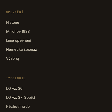
OPEVNĚNÍ
Historie
Mnichov 1938
Linie opevnění
Německá špionáž
Výzbroj
TYPOLOGIE
LO vz. 36
LO vz. 37 (řopík)
Pěchotní srub