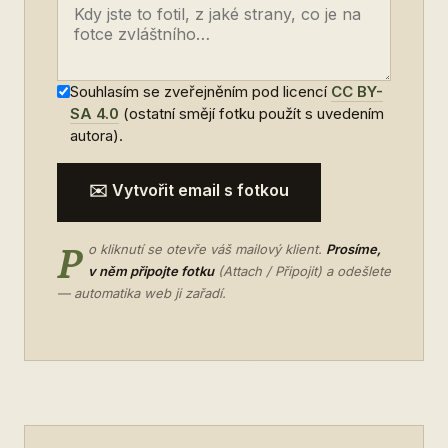
Souhlasím se zveřejněním pod licencí
CC BY-
SA 4.0
(ostatní smějí fotku použít s uvedením
autora).
✉️ Vytvořit email s fotkou
P
o kliknutí se otevře váš mailový klient.
Prosíme,
v něm připojte fotku
(Attach / Připojit) a odešlete
— automatika web ji zařadí.