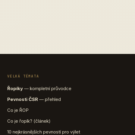
VELKÁ TÉMATA
Řopíky
— kompletní průvodce
Pevnosti ČSR
— přehled
Co je ŘOP
Co je řopík? (článek)
10 nejkrásnějších pevností pro výlet