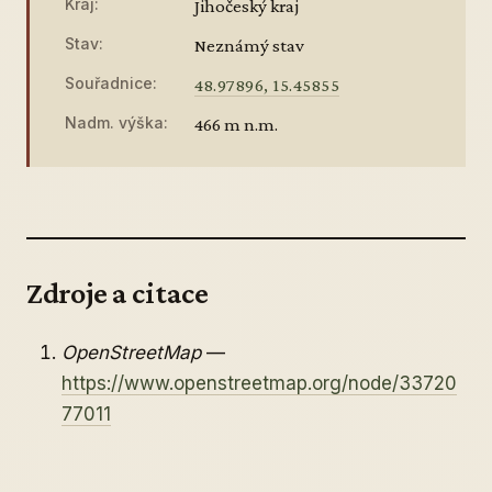
Kraj:
Jihočeský kraj
Stav:
Neznámý stav
Souřadnice:
48.97896, 15.45855
Nadm. výška:
466 m n.m.
Zdroje a citace
OpenStreetMap
—
https://www.openstreetmap.org/node/33720
77011