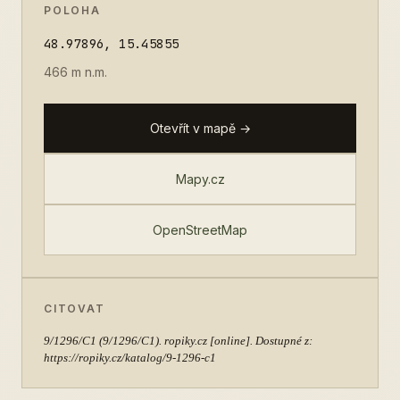
POLOHA
48.97896, 15.45855
466 m n.m.
Otevřít v mapě →
Mapy.cz
OpenStreetMap
CITOVAT
9/1296/C1
(9/1296/C1). ropiky.cz [online]. Dostupné z:
https://ropiky.cz/katalog/9-1296-c1