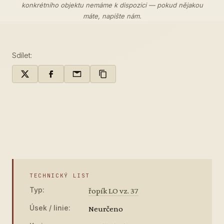
konkrétního objektu nemáme k dispozici — pokud nějakou
máte,
napište nám
.
Sdílet:
TECHNICKÝ LIST
Typ:
řopík LO vz. 37
Úsek / linie:
Neurčeno