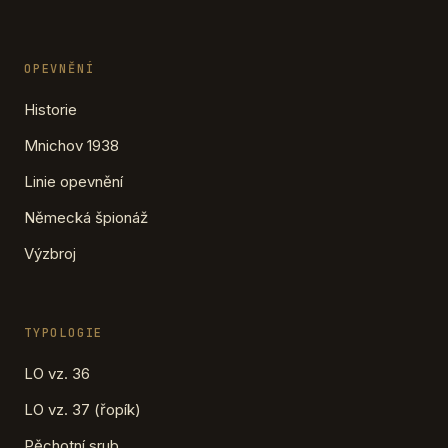
OPEVNĚNÍ
Historie
Mnichov 1938
Linie opevnění
Německá špionáž
Výzbroj
TYPOLOGIE
LO vz. 36
LO vz. 37 (řopík)
Pěchotní srub