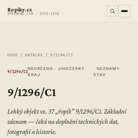
Přeskočit na obsah
Ropiky.cz
OPEVNĚNÍ ČSR · 1935–1938
ÚVOD
/
KATALOG
/
9/1296/C1
NEURČENO · JIHOČESKÝ
· NEZNÁMÝ
9/1296/C1
KRAJ
STAV
9/1296/C1
Lehký objekt vz. 37 „řopík" 9/1296/C1. Základní
záznam — čeká na doplnění technických dat,
fotografií a historie.