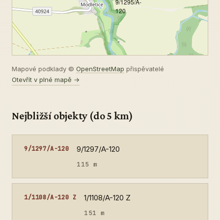
9/1295/A-
120
Mapové podklady ©
OpenStreetMap
přispěvatelé
Otevřít v plné mapě →
Nejbližší objekty (do 5 km)
9/1297/A-120
9/1297/A-120
115 m
1/1108/A-120 Z
1/1108/A-120 Z
151 m