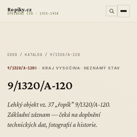
Přeskočit na obsah
Ropiky.cz
OPEVNĚNÍ ČSR · 1935–1938
ÚVOD
/
KATALOG
/
9/1320/A-120
9/1320/A-120
9 · KRAJ VYSOČINA
· NEZNÁMÝ STAV
9/1320/A-120
Lehký objekt vz. 37 „řopík" 9/1320/A-120.
Základní záznam — čeká na doplnění
technických dat, fotografií a historie.