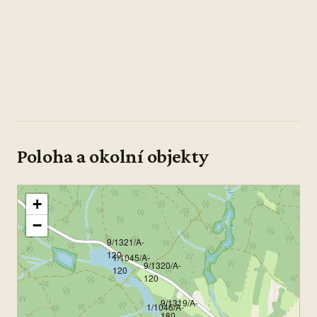
Poloha a okolní objekty
+
−
9/1321/A-
120
1/1045/A-
9/1320/A-
120
120
9/1319/A-
1/1046/A-
180