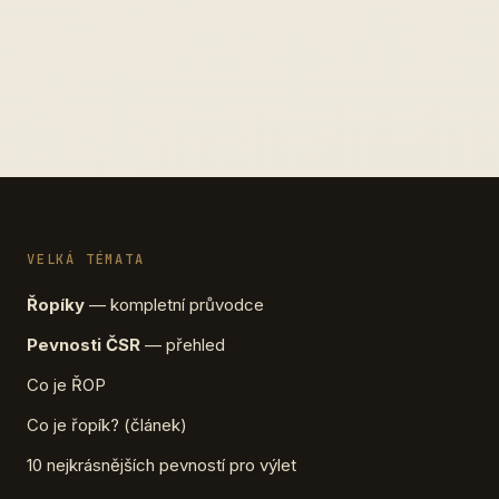
VELKÁ TÉMATA
Řopíky
— kompletní průvodce
Pevnosti ČSR
— přehled
Co je ŘOP
Co je řopík? (článek)
10 nejkrásnějších pevností pro výlet