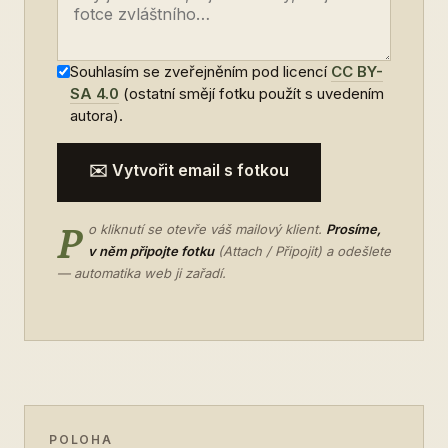
Souhlasím se zveřejněním pod licencí
CC BY-
SA 4.0
(ostatní smějí fotku použít s uvedením
autora).
✉️ Vytvořit email s fotkou
P
o kliknutí se otevře váš mailový klient.
Prosíme,
v něm připojte fotku
(Attach / Připojit) a odešlete
— automatika web ji zařadí.
POLOHA