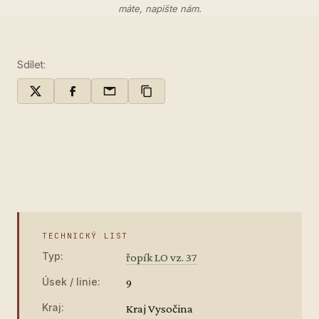
máte,
napište nám
.
Sdílet:
TECHNICKÝ LIST
Typ:
řopík LO vz. 37
Úsek / linie:
9
Kraj:
Kraj Vysočina