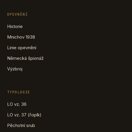
OPEVNĚNÍ
Historie
Mnichov 1938
Linie opevnění
Německá špionáž
Výzbroj
TYPOLOGIE
LO vz. 36
LO vz. 37 (řopík)
Pěchotní srub