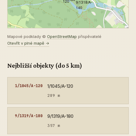
120
9/1318/A-
140
Mapové podklady ©
OpenStreetMap
přispěvatelé
Otevřít v plné mapě →
Nejbližší objekty (do 5 km)
1/1045/A-120
1/1045/A-120
289 m
9/1319/A-180
9/1319/A-180
357 m