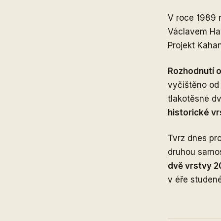
V roce 1989 
Václavem Hav
Projekt Kaha
Rozhodnutí o
vyčištěno od
tlakotěsné dv
historické v
Tvrz dnes pr
druhou samos
dvě vrstvy 2
v éře studené