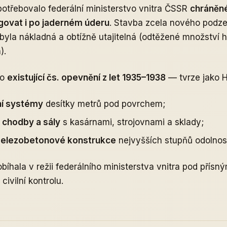
potřebovalo federální ministerstvo vnitra ČSSR
chráněné
ovat i po jaderném úderu
. Stavba zcela nového podz
yla nákladná a obtížně utajitelná (odtěžené množství h
).
lo
existující čs. opevnění z let 1935–1938
— tvrze jako H
í systémy
desítky metrů pod povrchem;
 chodby a sály
s kasárnami, strojovnami a sklady;
železobetonové konstrukce
nejvyšších stupňů odolnost
bíhala v režii federálního ministerstva vnitra pod přísn
ivilní kontrolu.