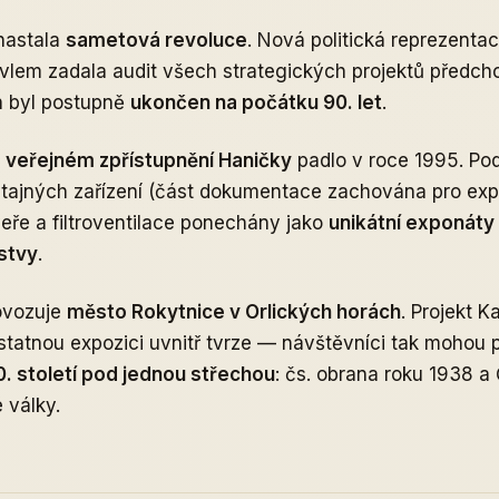
nastala
sametová revoluce
. Nová politická reprezentac
lem zadala audit všech strategických projektů předcho
n byl postupně
ukončen na počátku 90. let
.
 veřejném zpřístupnění Haničky
padlo v roce 1995. Po
 tajných zařízení (část dokumentace zachována pro expo
eře a filtroventilace ponechány jako
unikátní exponáty
rstvy
.
ovozuje
město Rokytnice v Orlických horách
. Projekt K
tatnou expozici uvnitř tvrze — návštěvníci tak mohou 
0. století pod jednou střechou
: čs. obrana roku 1938 
 války.