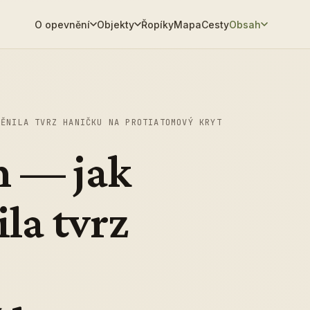
O opevnění
Objekty
Řopíky
Mapa
Cesty
Obsah
MĚNILA TVRZ HANIČKU NA PROTIATOMOVÝ KRYT
n — jak
la tvrz