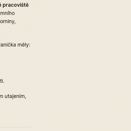
 pracoviště
emního
orniny,
anička měly:
i.
ým utajením,