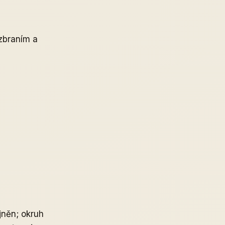
zbraním a
jněn; okruh