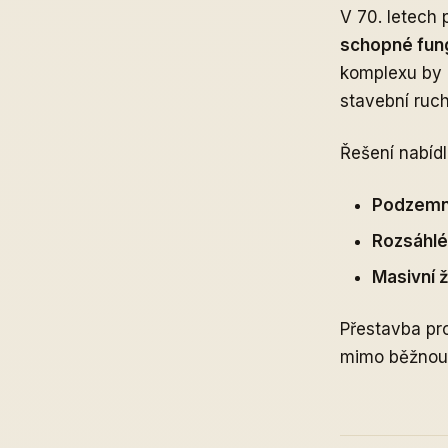
V 70. letech 
schopné fung
komplexu by b
stavební ruch
Řešení nabíd
Podzemn
Rozsáhlé
Masivní 
Přestavba pro
mimo běžnou c