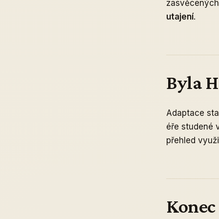
zasvěcených 
utajení
.
Byla H
Adaptace sta
éře studené v
přehled využi
Konec 