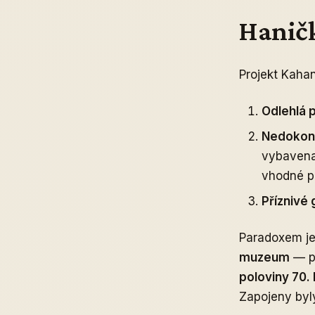
Haničk
Projekt Kahan
Odlehlá 
Nedokonč
vybavena 
vhodné p
Příznivé
Paradoxem je
muzeum
— pr
poloviny 70. 
Zapojeny byl