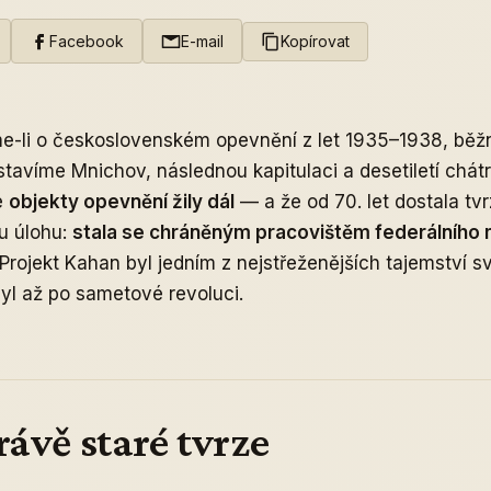
Facebook
E-mail
Kopírovat
me-li o československém opevnění z let 1935–1938, běžn
stavíme Mnichov, následnou kapitulaci a desetiletí chát
že
objekty opevnění žily dál
— a že od 70. let dostala tv
u úlohu:
stala se chráněným pracovištěm federálního 
 Projekt Kahan byl jedním z nejstřeženějších tajemství s
yl až po sametové revoluci.
rávě staré tvrze