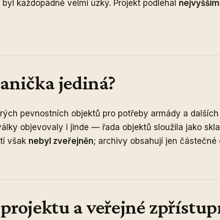
byl každopádně velmi úzký. Projekt podléhal
nejvyšším
anička jediná?
rých pevnostních objektů pro potřeby armády a dalších 
álky objevovaly i jinde — řada objektů sloužila jako skl
tí však
nebyl zveřejněn
; archivy obsahují jen částečné
projektu a veřejné zpřístu