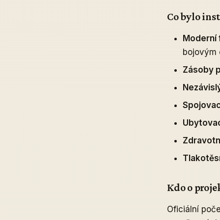
Co bylo ins
Moderní f
bojovým 
Zásoby p
Nezávisl
Spojovac
Ubytovac
Zdravotn
Tlakotěs
Kdo o proje
Oficiální poč