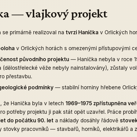
a — vlajkový projekt
 se primárně realizoval na
tvrzi Hanička
v Orlických ho
poloha
v Orlických horách s omezenými přístupovými ce
enost původního projektu
— Hanička nebyla v roce 1
(dělostřelecké věže nebyly nainstalovány), zůstaly vol
ro přestavbu.
 geologické podmínky
— stabilní horniny hřebene Orlick
, že Hanička byla v letech
1969–1975 zpřístupněna veře
o potřeby projektu ji pak stát opět uzavřel. Práce probí
let do počátku 90. let
a náklady dosáhly řádově
stovek
y stovky pracovníků — stavbařů, horníků, elektrikářů a