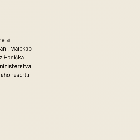
ě si
rání. Málokdo
rz Hanička
ministerstva
vého resortu