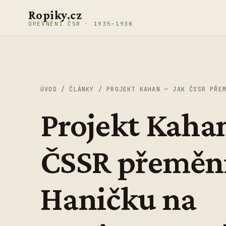
Přeskočit na obsah
Ropiky.cz
OPEVNĚNÍ ČSR · 1935–1938
ÚVOD
/
ČLÁNKY
/
PROJEKT KAHAN — JAK ČSSR PŘE
Projekt Kaha
ČSSR přeměni
Haničku na