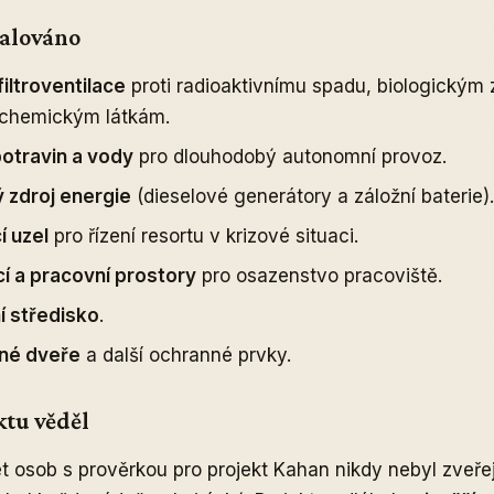
talováno
iltroventilace
proti radioaktivnímu spadu, biologickým 
chemickým látkám.
otravin a vody
pro dlouhodobý autonomní provoz.
ý zdroj energie
(dieselové generátory a záložní baterie).
í uzel
pro řízení resortu v krizové situaci.
í a pracovní prostory
pro osazenstvo pracoviště.
í středisko
.
né dveře
a další ochranné prvky.
ktu věděl
et osob s prověrkou pro projekt Kahan nikdy nebyl zveře