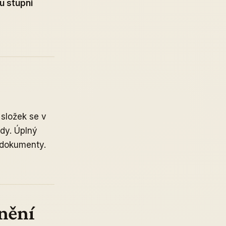
u stupni
složek se v
ady. Úplný
 dokumenty.
pnění