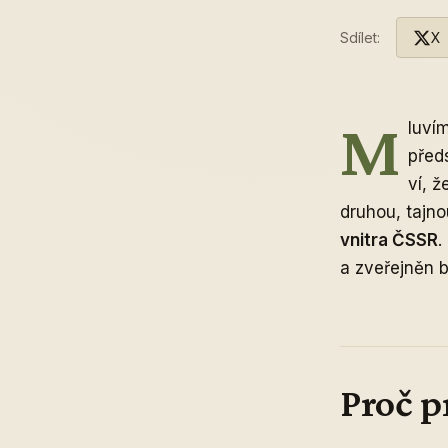
Sdílet:
X
M
luví
před
ví, 
druhou, tajno
vnitra ČSSR
.
a zveřejněn b
Proč p