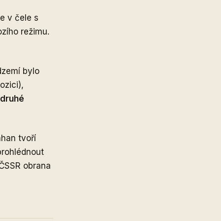
e v čele s
zího režimu.
dzemí bylo
zici),
 druhé
ahan tvoří
prohlédnout
a ČSSR obrana