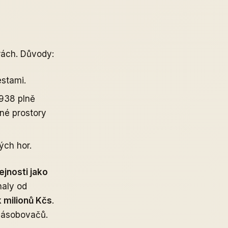
rách. Důvody:
stami.
938 plně
né prostory
ých hor.
jnosti jako
haly od
 milionů Kčs
.
 zásobovačů.